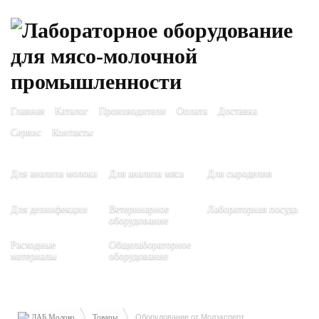
Главная
Каталог
Производители
Оплата
Доставка
Сервис
Контакты
Для анализа молока
Для анализа мяса
Для сыроделия
Для дезинфекции
Ветеринарное
Лабораторная посуда
оборудование
Расходные
Общелабораторное
материалы
оборудование
ЛАБ Молоко
Товары
Оборудование от Молэксперт