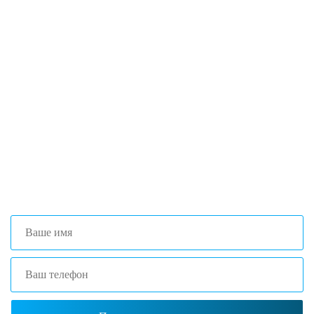
Если вы столкнулись с трудностями
поиска и подбора оборудования, наши
специалисты помогут с выбором
оптимальной комплектации.
+7 (473) 204-53-02
(Воронеж)
+7 (861) 203-40-01
(Краснодар)