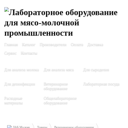
Главная
Каталог
Производители
Оплата
Доставка
Сервис
Контакты
Для анализа молока
Для анализа мяса
Для сыроделия
Для дезинфекции
Ветеринарное
Лабораторная посуда
оборудование
Расходные
Общелабораторное
материалы
оборудование
ЛАБ Молоко
Товары
Ветеринарное оборудование