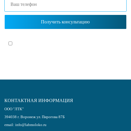
Я согласен(-на)
с политикой обработки персональных данных
КОНТАКТНАЯ ИНФОРМАЦИЯ
ООО "ЛТК"
394038
г.
Воронеж
ул. Пирогова 87Б
email:
info@labmoloko.ru