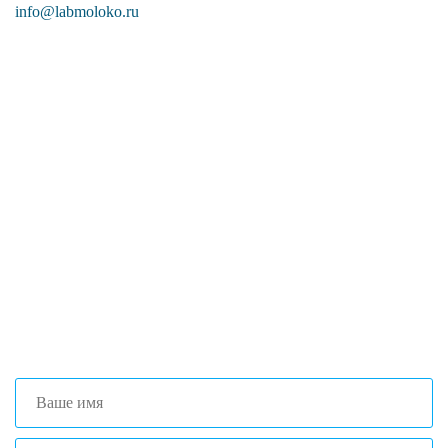
info@labmoloko.ru
Если вы столкнулись с трудностями
поиска и подбора оборудования, наши
специалисты помогут с выбором
оптимальной комплектации.
+7 (473) 204-53-02
(Воронеж)
+7 (861) 203-40-01
(Краснодар)