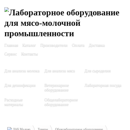
Главная
Каталог
Производители
Оплата
Доставка
Сервис
Контакты
Для анализа молока
Для анализа мяса
Для сыроделия
Для дезинфекции
Ветеринарное
Лабораторная посуда
оборудование
Расходные
Общелабораторное
материалы
оборудование
ЛАБ Молоко
Товары
Общелабораторное оборудование