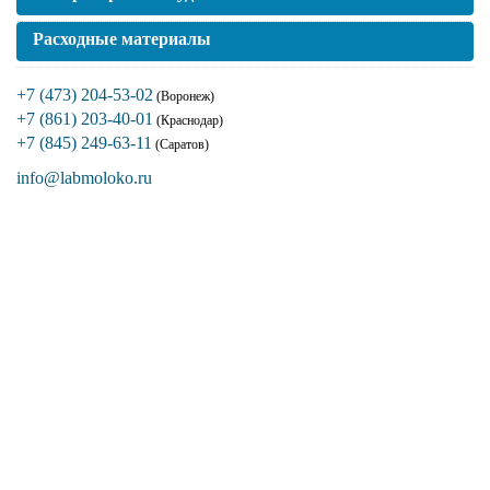
Расходные материалы
+7 (473) 204-53-02
(Воронеж)
+7 (861) 203-40-01
(Краснодар)
+7 (845) 249-63-11
(Саратов)
info@labmoloko.ru
Если вы столкнулись с трудностями
поиска и подбора оборудования, наши
специалисты помогут с выбором
оптимальной комплектации.
+7 (473) 204-53-02
(Воронеж)