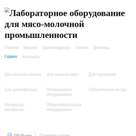
Главная
Каталог
Производители
Оплата
Доставка
Сервис
Контакты
Для анализа молока
Для анализа мяса
Для сыроделия
Для дезинфекции
Ветеринарное
Лабораторная посуда
оборудование
Расходные
Общелабораторное
материалы
оборудование
ЛАБ Молоко
Поддержка и сервис