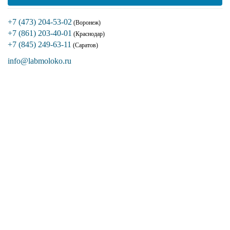
+7 (473) 204-53-02
(Воронеж)
+7 (861) 203-40-01
(Краснодар)
+7 (845) 249-63-11
(Саратов)
info@labmoloko.ru
Если вы столкнулись с трудностями
поиска и подбора оборудования, наши
специалисты помогут с выбором
оптимальной комплектации.
+7 (473) 204-53-02
(Воронеж)
+7 (861) 203-40-01
(Краснодар)