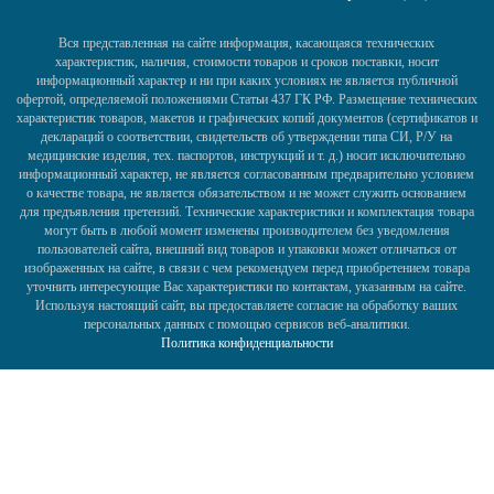
Вся представленная на сайте информация, касающаяся технических
характеристик, наличия, стоимости товаров и сроков поставки, носит
информационный характер и ни при каких условиях не является публичной
офертой, определяемой положениями Статьи 437 ГК РФ. Размещение технических
характеристик товаров, макетов и графических копий документов (сертификатов и
деклараций о соответствии, свидетельств об утверждении типа СИ, Р/У на
медицинские изделия, тех. паспортов, инструкций и т. д.) носит исключительно
информационный характер, не является согласованным предварительно условием
о качестве товара, не является обязательством и не может служить основанием
для предъявления претензий. Технические характеристики и комплектация товара
могут быть в любой момент изменены производителем без уведомления
пользователей сайта, внешний вид товаров и упаковки может отличаться от
изображенных на сайте, в связи с чем рекомендуем перед приобретением товара
уточнить интересующие Вас характеристики по контактам, указанным на сайте.
Используя настоящий сайт, вы предоставляете согласие на обработку ваших
персональных данных с помощью сервисов веб-аналитики.
Политика конфиденциальности