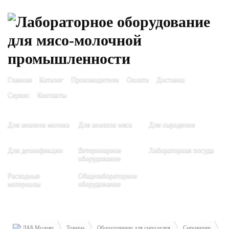
Главная
Каталог
Производители
Оплата
Доставка
Сервис
Контакты
Для анализа молока
Для анализа мяса
Для сыроделия
Для дезинфекции
Ветеринарное
Лабораторная посуда
оборудование
Расходные
Общелабораторное
материалы
оборудование
ЛАБ Молоко
Товары
Оборудование для сыроделия
Сыроварни