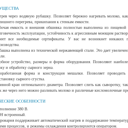
УЩЕСТВА
грев через водяную рубашку. Позволяет бережно нагревать молоко, как 
лишнего перегрева, прикипания к стенкам емкости.
бочая емкость и внешняя обшивка полностью выполнена из пищевой н
лговечность эксплуатации, устойчивость к агрессивным моющим раствор
еет все необходимые сертификаты. У вас не возникнет никаких 
оизводства.
башка выполнена из технической нержавеющей стали. Это дает увеличе
али.
обное устройство, размеры и форма оборудования. Позволяют наиболе
зку и обработку сырного зерна.
оработанная форма и конструкция мешалки. Позволяет проводить
становку сырного сгустка.
ивной кран оптимального диаметра. Позволяет слить как сыворотку, т
к же через него можно разливать молоко и различные кисломолочные пр
ЧЕСКИЕ ОСОБЕННОСТИ
полнение 380 В.
Н встроенный.
роварня поддерживает автоматический нагрев и поддержание температу
емя процессов, и режимы охлаждения контролируются оператором.