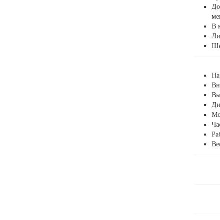
До
ме
В 
Ли
Шк
На
Вн
Вы
Ди
Мо
Ча
Ра
Ве