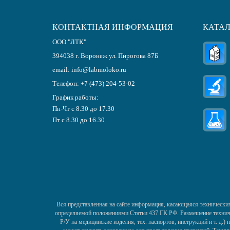
КОНТАКТНАЯ ИНФОРМАЦИЯ
КАТА
ООО "ЛТК"
394038
г.
Воронеж
ул. Пирогова 87Б
email:
info@labmoloko.ru
Телефон:
+7 (473) 204-53-02
График работы:
Пн-Чт с 8.30 до 17.30
Пт с 8.30 до 16.30
Вся представленная на сайте информация, касающаяся технических
определяемой положениями Статьи 437 ГК РФ. Размещение техничес
Р/У на медицинские изделия, тех. паспортов, инструкций и т. д.