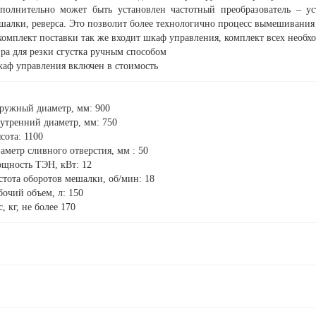
полнительно может быть установлен частотный преобразователь – ус
шалки, реверса. Это позволит более технологично процесс вымешивания 
комплект поставки так же входит шкаф управления, комплект всех необх
ра для резки сгустка ручным способом
аф управления включен в стоимость
ружный диаметр, мм: 900
утренний диаметр, мм: 750
сота: 1100
аметр сливного отверстия, мм : 50
щность ТЭН, кВт: 12
стота оборотов мешалки, об/мин: 18
бочий объем, л: 150
с, кг, не более 170