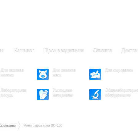
+7 (473) 204-53-02
(Воронеж)
.30 - 17.30
- 16.30
ая
Каталог
Производители
Оплата
Доста
Для анализа
Для анализа
Для сыроделия
молока
мяса
Лабораторная
Расходные
Общелабораторн
посуда
материалы
оборудование
Сыроварни
Мини сыроварня ВС-150