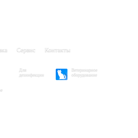
+7 (861) 203-40-01
(Краснодар)
249-63-11
+7 (845)
(Саратов)
вка
Сервис
Контакты
Для
Ветеринарное
дезинфекции
оборудование
ое