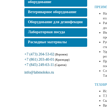
оборудование
ПРЕИМ
Ветеринарное оборудование
На
из
Оборудование для дезинфекции
Ра
до
Лабораторная посуда
Им
пр
Расходные материалы
Ру
ст
Уд
+7 (473) 204-53-02
(Воронеж)
ре
+7 (861) 203-40-01
(Краснодар)
Пр
+7 (845) 249-63-11
(Саратов)
по
Сл
info@labmoloko.ru
Та
ТЕХНИ
Ис
ТЭ
Сы
Вр