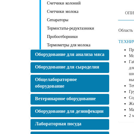
Счетчики колоний
Счетчики молока
ОПИ
Сепараторы
Термостаты-редуктазники
Область
Пробоотборники
ТЕХНИ
Термометры для молока
Пр
Оборудование для анализа мяса
Мо
Га
Оборудование для сыроделия
дл
ши
Общелабораторное
вы
оборудование
Те
Гр
Со
Ветеринарное оборудование
Жи
Ма
Оборудование для дезинфекции
2 
Лабораторная посуда