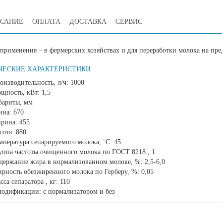
САНИЕ
ОПЛАТА
ДОСТАВКА
СЕРВИС
 применения – в фермерских хозяйствах и для переработки молока на п
ЧЕСКИЕ ХАРАКТЕРИСТИКИ
оизводительность, л/ч: 1000
щность, кВт: 1,5
бариты, мм
ина: 670
рина: 455
сота: 880
мпература сепарируемого молока, ˚C: 45
уппа частоты очищенного молока по ГОСТ 8218 , 1
держание жира в нормализованном молоке, %: 2,5-6,0
рность обезжиренного молока по Герберу, %: 0,05
сса сепаратора , кг: 110
модификации: с нормализатором и без