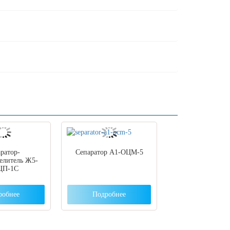
ратор-
Сепаратор A1-ОЦМ-5
елитель Ж5-
ЦП-1С
робнее
Подробнее