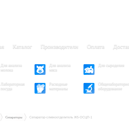
+7 (473) 204-53-02
(Воронеж)
.30 - 17.30
- 16.30
ая
Каталог
Производители
Оплата
Доста
Для анализа
Для анализа
Для сыроделия
молока
мяса
Лабораторная
Расходные
Общелабораторн
посуда
материалы
оборудование
Сепараторы
Сепаратор-сливкоотделитель Ж5-ОСЦП-1