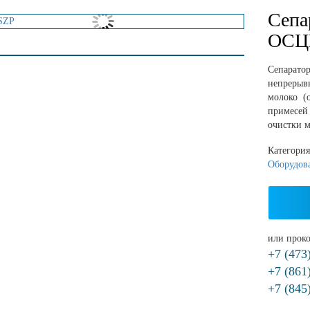
Сепа
ОСЦ
Сепарато
непрерыв
молоко (
примесе
очистки м
Категори
Оборудов
или проко
+7 (473
+7 (861
+7 (845