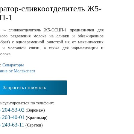
ратор-сливкоотделитель Ж5-
П-1
р – сливкоотделитель Ж5-ОСЦП-1 предназначен для
ного разделения молока на сливки и обезжиренное
обрат) с одновременной очисткой их от механических
й и молочной слизи, а также для нормализации и
олока.
я:
Сепараторы
ание от Молэксперт
Запросить стоимость
нсультироваться по телефону:
) 204-53-02
(Воронеж)
) 203-40-01
(Краснодар)
) 249-63-11
(Саратов)