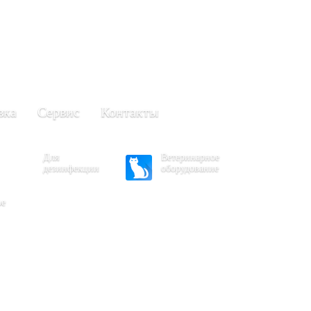
+7 (861) 203-40-01
(Краснодар)
249-63-11
+7 (845)
(Саратов)
вка
Сервис
Контакты
Для
Ветеринарное
дезинфекции
оборудование
ое