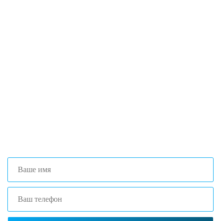
Если вы столкнулись с трудностями
поиска и подбора оборудования, наши
специалисты помогут с выбором
оптимальной комплектации.
+7 (473) 204-53-02
(Воронеж)
+7 (861) 203-40-01
(Краснодар)