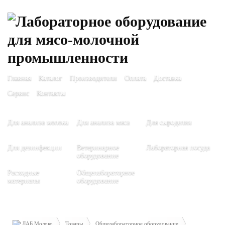
Главная
Каталог
Производители
Оплата
Доставка
Сервис
Контакты
Для анализа молока
Для анализа мяса
Для сыроделия
Для дезинфекции
Ветеринарное
Лабораторная посуда
оборудование
Расходные
Общелабораторное
материалы
оборудование
ЛАБ Молоко
Товары
Общелабораторное оборудование