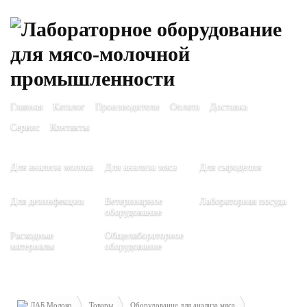
Главная
Каталог
Производители
Оплата
Доставка
Сервис
Контакты
Для анализа молока
Для анализа мяса
Для сыроделия
Для дезинфекции
Ветеринарное
Лабораторная посуда
оборудование
Расходные
Общелабораторное
материалы
оборудование
ЛАБ Молоко
Товары
Оборудование для анализа мяса