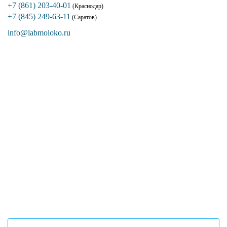
+7 (861) 203-40-01
(Краснодар)
+7 (845) 249-63-11
(Саратов)
info@labmoloko.ru
Если вы столкнулись с трудностями
поиска и подбора оборудования, наши
специалисты помогут с выбором
оптимальной комплектации.
+7 (473) 204-53-02
(Воронеж)
+7 (861) 203-40-01
(Краснодар)