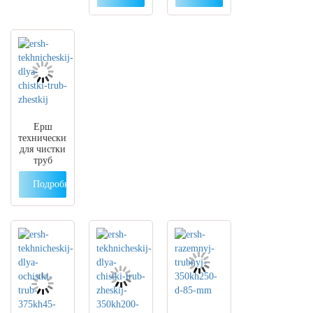
330 x 150
195 x 120 d
мм D 35
18 мм
мм
Ерш
технический
для чистки
труб
Подробнее