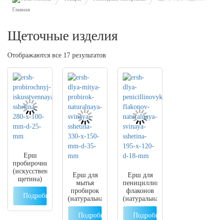
Щеточные изделия
Отображаются все 17 результатов
Ерш
пробирочный
(искусственная
Ерш для
Ерш для
щетина)
мытья
пенициллиновых
280 x 100
пробирок
флаконов
мм D 25
Подробнее
(натуральная
(натуральная
мм
свиная
свиная
щетина)
щетина)
Подробнее
Подробнее