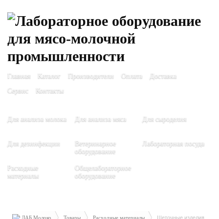
Главная
Каталог
Производители
Оплата
Доставка
Сервис
Контакты
Для анализа молока
Для анализа мяса
Для сыроделия
Для дезинфекции
Ветеринарное
Лабораторная посуда
оборудование
Расходные
Общелабораторное
материалы
оборудование
ЛАБ Молоко
Товары
Расходные материалы
Щеточные изделия