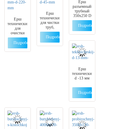
Ерш
разъемный
трубный
Ерш
350х250 D
технический
Ерш
85 мм
для чистки
технический
Подробнее
труб,
для
жеский
очистки
350х200 D
Подробнее
труб
45 мм
375х45 мм
Подробнее
D 220 мм
Ерш
технический
d -13 мм
Подробнее