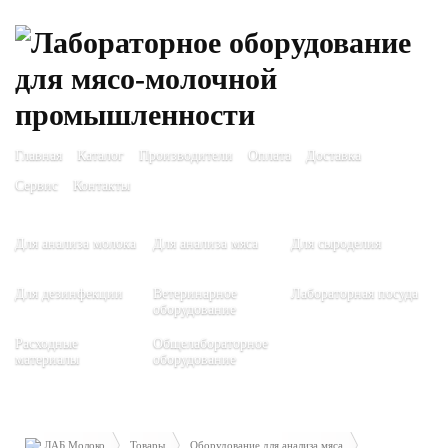
Главная
Каталог
Производители
Оплата
Доставка
Сервис
Контакты
Для анализа молока
Для анализа мяса
Для сыроделия
Для дезинфекции
Ветеринарное
Лабораторная посуда
оборудование
Расходные
Общелабораторное
материалы
оборудование
ЛАБ Молоко
Товары
Оборудование для анализа мяса