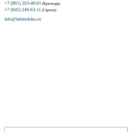
+7 (861) 203-40-01
(Краснодар)
+7 (845) 249-63-11
(Саратов)
info@labmoloko.ru
Если вы столкнулись с трудностями
поиска и подбора оборудования, наши
специалисты помогут с выбором
оптимальной комплектации.
+7 (473) 204-53-02
(Воронеж)
+7 (861) 203-40-01
(Краснодар)