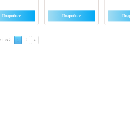
Подробнее
Подробнее
Под
 1 из 2
1
2
»
 вы столкнулись с трудностями поиска и
ора оборудования, наши специалисты помог
ром оптимальной комплектации.
3) 204-53-02
(Воронеж)
1) 203-40-01
(Краснодар)