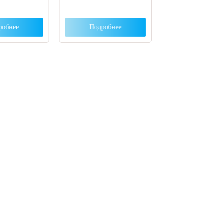
робнее
Подробнее
ут с