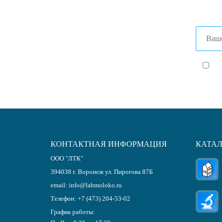
Я с
КОНТАКТНАЯ ИНФОРМАЦИЯ
КАТА
ООО "ЛТК"
394038
г.
Воронеж
ул. Пирогова 87Б
email:
info@labmoloko.ru
Телефон:
+7 (473) 204-53-02
График работы: