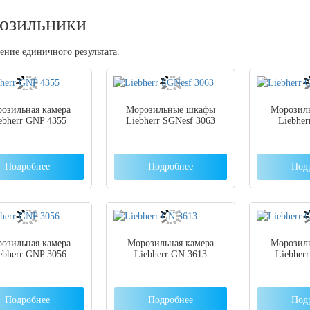
озильники
ние единичного результата.
озильная камера
Морозильные шкафы
Морозиль
ebherr GNP 4355
Liebherr SGNesf 3063
Liebher
Подробнее
Подробнее
Под
озильная камера
Морозильная камера
Морозиль
ebherr GNP 3056
Liebherr GN 3613
Liebher
Подробнее
Подробнее
Под