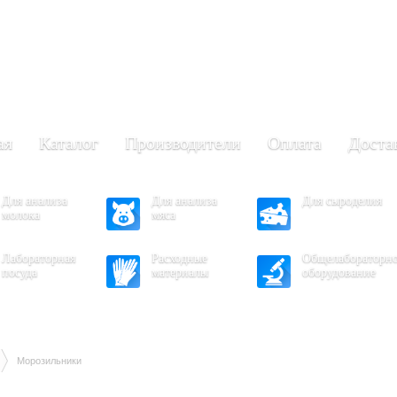
+7 (473) 204-53-02
(Воронеж)
.30 - 17.30
- 16.30
ая
Каталог
Производители
Оплата
Доста
Для анализа
Для анализа
Для сыроделия
молока
мяса
Лабораторная
Расходные
Общелабораторн
посуда
материалы
оборудование
Морозильники