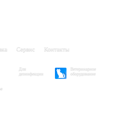
+7 (861) 203-40-01
(Краснодар)
249-63-11
+7 (845)
(Саратов)
вка
Сервис
Контакты
Для
Ветеринарное
дезинфекции
оборудование
ое