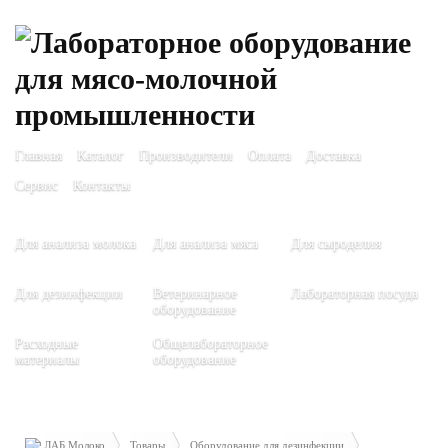
Главная
Каталог
Производители
Оплата
Доставка
Сервис
Контакты
Для анализа молока
Для анализа мяса
Для сыроделия
Для дезинфекции
Ветеринарное
Лабораторная посуда
оборудование
Расходные
Общелабораторное
материалы
оборудование
ЛАБ Молоко
Товары
Оборудование для дезинфекции