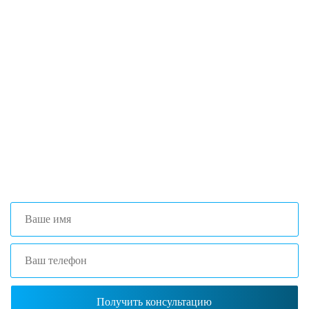
Если вы столкнулись с трудностями
поиска и подбора оборудования, наши
специалисты помогут с выбором
оптимальной комплектации.
+7 (473) 204-53-02
(Воронеж)
+7 (861) 203-40-01
(Краснодар)