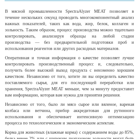
В мясной промышленности SpectraAlyzer MEAT позволяет в
течение нескольких секунд проводить многокомпонентный анализ
важных показателей, таких как вода, жир, белок, коллаген и
зольность. Таким образом, процесс производства можно тщательно
контролировать, анализируя образцы на любой стадии
производства — без предварительной подготовки проб и
использования реагентов или других расходных материалов.
Оперативная и точная информация о качестве позволяет лучше
контролировать производственный процесс и, следовательно,
получить более высокий выход продукта с неизменно хорошим
качеством. Независимо от того, хотите ли вы определить качество
поставляемого сырья, для его последующей переработки или
хранения, SpectraAlyzer MEAT меньше, чем за минуту предоставит
вам информацию, которая вам нужна для принятия решения.
Независимо от того, было ли мясо сырое или вяленое, вареная
колбаса или ветчина, прибор аккредитован для рутинного
использования и обеспечивает интенсивную оптимизацию
процесса по технологическим и экономическим аспектам.
Корма для животных (влажные корма) с содержанием воды до 85%,
белка менее 2% или с широким диапазоном зольности могут быть