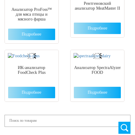
Рентгеновский
анализатор MeatMaster II
Анализатор ProFoss™
для мяса птицы и
мясного фарша
Подробнее
Подробнее
ИК-анализатор
Анализатор SpectraAlyzer
FoodCheck Plus
FOOD
Подробнее
Подробнее
Search