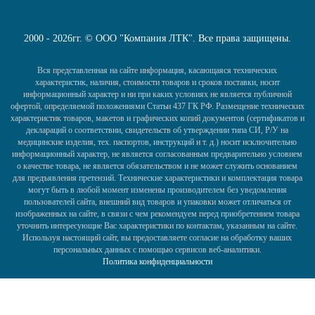
2000 - 2026гг. © ООО "Компания ЛТК". Все права защищены.
Вся представленная на сайте информация, касающаяся технических
характеристик, наличия, стоимости товаров и сроков поставки, носит
информационный характер и ни при каких условиях не является публичной
офертой, определяемой положениями Статьи 437 ГК РФ. Размещение технических
характеристик товаров, макетов и графических копий документов (сертификатов и
деклараций о соответствии, свидетельств об утверждении типа СИ, Р/У на
медицинские изделия, тех. паспортов, инструкций и т. д.) носит исключительно
информационный характер, не является согласованным предварительно условием
о качестве товара, не является обязательством и не может служить основанием
для предъявления претензий. Технические характеристики и комплектация товара
могут быть в любой момент изменены производителем без уведомления
пользователей сайта, внешний вид товаров и упаковки может отличаться от
изображенных на сайте, в связи с чем рекомендуем перед приобретением товара
уточнить интересующие Вас характеристики по контактам, указанным на сайте.
Используя настоящий сайт, вы предоставляете согласие на обработку ваших
персональных данных с помощью сервисов веб-аналитики.
Политика конфиденциальности