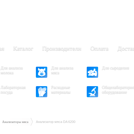
+7 (473) 204-53-02
(Воронеж)
.30 - 17.30
- 16.30
ая
Каталог
Производители
Оплата
Доста
Для анализа
Для анализа
Для сыроделия
молока
мяса
Лабораторная
Расходные
Общелабораторн
посуда
материалы
оборудование
Анализаторы мяса
Анализатор мяса DA 6200