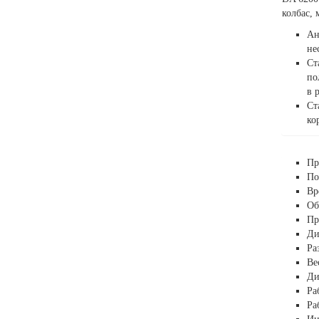
колбас,
Ан
не
Ст
по
в 
Ст
ко
Пр
По
Вр
Об
Пр
Ди
Ра
Вес
Ди
Ра
Ра