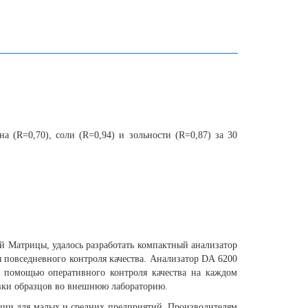
на (R=0,70), соли (R=0,94) и зольности (R=0,87) за 30
 Матрицы, удалось разработать компактный анализатор
 повседневного контроля качества. Анализатор DA 6200
С помощью оперативного контроля качества на каждом
авки образцов во внешнюю лабораторию.
кции для малых и средних предприятий. Производителям