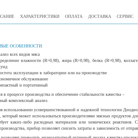
САНИЕ
ХАРАКТЕРИСТИКИ
ОПЛАТА
ДОСТАВКА
СЕРВИС
ВЫЕ ОСОБЕННОСТИ:
ализ всех видов мяса
ределение влажности (R=0,98), жира (R=0,98), белка (R=0,98), коллаге
кунд
остота эксплуатации в лаборатории или на производстве
ономичное обслуживание
мпактный и портативный
 в процессе производства и обеспечение стабильности качества –
ный комплексный анализ.
ря использованию усовершенствованной и надежной технологии Диодной
, который может использоваться производителями мясных продуктов для
ебует каких-либо расходных материалов или химических реактивов. 
 производства, прибор позволяет снизить затраты и зависимость от отпр
 позволяет проводить низкозатратный рутинный анализ качества проду