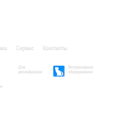
+7 (861) 203-40-01
(Краснодар)
249-63-11
+7 (845)
(Саратов)
вка
Сервис
Контакты
Для
Ветеринарное
дезинфекции
оборудование
ое