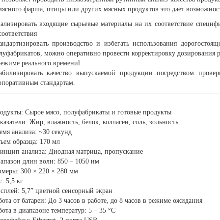
 мясного фарша, птицы или других мясных продуктов это дает возможнос
ализировать входящие сырьевые материалы на их соответствие специф
соответствия
андартизировать производство и избегать использования дорогостоящ
луфабрикатов, можно оперативно провести корректировку дозирования 
режиме реального времениl
абилизировать качество выпускаемой продукции посредством проверк
рпоративным стандартам.
одукты: Сырое мясо, полуфабрикаты и готовые продукты
казатели: Жир, влажность, белок, коллаген, соль, зольность
емя анализа: ~30 секунд
ъем образца: 170 мл
инцип анализа: Диодная матрица, пропускание
апазон длин волн: 850 – 1050 нм
змеры: 300 × 220 × 280 мм
: 5,5 кг
сплей: 5,7” цветной сенсорный экран
бота от батареи: До 3 часов в работе, до 8 часов в режиме ожидания
бота в диапазоне температур: 5 – 35 °C