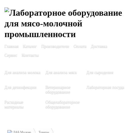
Главная
Каталог
Производители
Оплата
Доставка
Сервис
Контакты
Для анализа молока
Для анализа мяса
Для сыроделия
Для дезинфекции
Ветеринарное
Лабораторная посуда
оборудование
Расходные
Общелабораторное
материалы
оборудование
ЛАБ Молоко
Товары