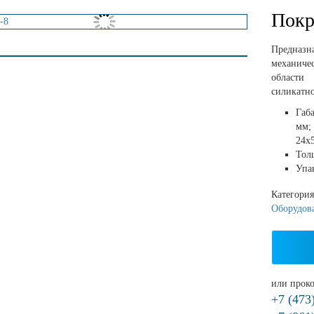
Покр
Предназ
механиче
области 
силикатно
Габ
мм;
24х
Тол
Упак
Категори
Оборудов
или проко
+7 (473