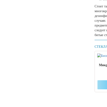
Стоит т
многокр
дезинфи
случаях
предмет
следует
битые с
СТЕКЛ
Микр