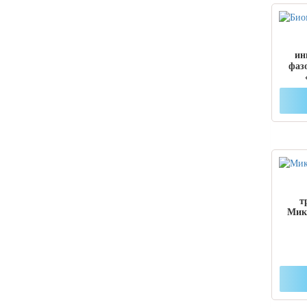
ин
фаз
т
Микр