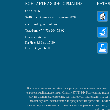
КОНТАКТНАЯ ИНФОРМАЦИЯ
КАТА
ООО "ЛТК"
394038
г.
Воронеж
ул. Пирогова 87Б
email:
info@labmoloko.ru
Телефон:
+7 (473) 204-53-02
График работы:
Пн-Чт с 8.30 до 17.30
Пт с 8.30 до 16.30
Вся представленная на сайте информация, касающаяся технических
определяемой положениями Статьи 437 ГК РФ. Размещение техничес
Р/У на медицинские изделия, тех. паспортов, инструкций и т. д.
может служить основанием для предъявления претензий. Технич
товаров и упаковки может отличаться от изображенных на сайте, 
сайт, вы пр