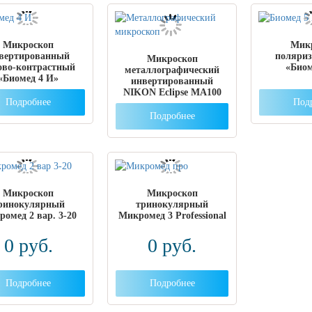
Микроскоп
Мик
вертированный
поляри
Микроскоп
ово-контрастный
«Биом
металлографический
«Биомед 4 И»
инвертированный
NIKON Eclipse MA100
Подробнее
Под
Подробнее
Микроскоп
Микроскоп
ринокулярный
тринокулярный
омед 2 вар. 3-20
Микромед 3 Professional
0
руб.
0
руб.
Подробнее
Подробнее