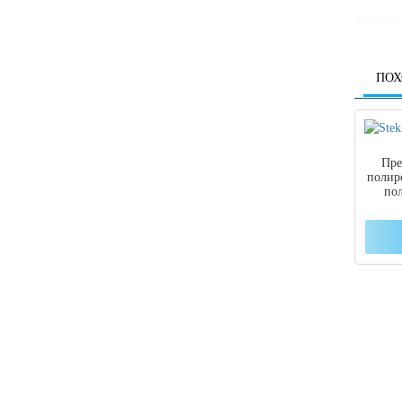
ПОХ
Пре
полир
пол