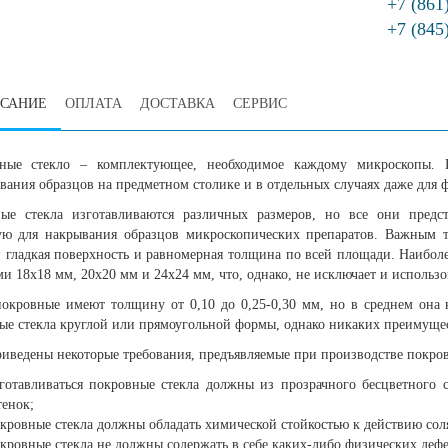
+7 (861
+7 (845
САНИЕ
ОПЛАТА
ДОСТАВКА
СЕРВИС
ные стекло – комплектующее, необходимое каждому микроскопы. И
вания образцов на предметном столике и в отдельных случаях даже для 
ые стекла изготавливаются различных размеров, но все они предс
ю для накрывания образцов микроскопических препаратов. Важным тр
и гладкая поверхность и равномерная толщина по всей площади. Наибол
и 18х18 мм, 20х20 мм и 24х24 мм, что, однако, не исключает и использо
покровные имеют толщину от 0,10 до 0,25-0,30 мм, но в среднем она к
ые стекла круглой или прямоугольной формы, однако никаких преимущес
риведены некоторые требования, предъявляемые при производстве покров
готавливаться покровные стекла должны из прозрачного бесцветного с
тенок;
кровные стекла должны обладать химической стойкостью к действию сол
кровные стекла не должны содержать в себе каких-либо физических дефек