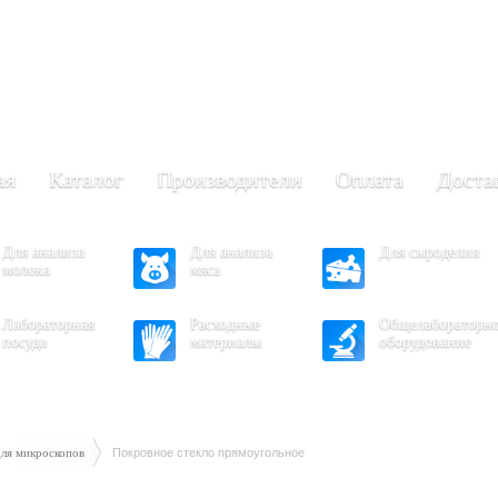
+7 (473) 204-53-02
(Воронеж)
.30 - 17.30
- 16.30
ая
Каталог
Производители
Оплата
Доста
Для анализа
Для анализа
Для сыроделия
молока
мяса
Лабораторная
Расходные
Общелабораторн
посуда
материалы
оборудование
для микроскопов
Покровное стекло прямоугольное