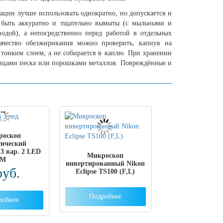
тации лучше использовать однократно, но допускается и
 быть аккуратно и тщательно вымыты (с мыльными и
дой), а непосредственно перед работой в отдельных
Качество обезжиривания можно проверить, капнув на
 тонким слоем, а не собирается в каплю. При хранении
стицами песка или порошками металлов. Повреждённые и
роскоп
гический
3 вар. 2 LED
Микроскоп
М
инвертированный Nikon
руб.
Eclipse TS100 (F,L)
Подробнее
робнее