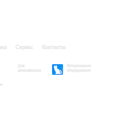
+7 (861) 203-40-01
(Краснодар)
249-63-11
+7 (845)
(Саратов)
вка
Сервис
Контакты
Для
Ветеринарное
дезинфекции
оборудование
ое