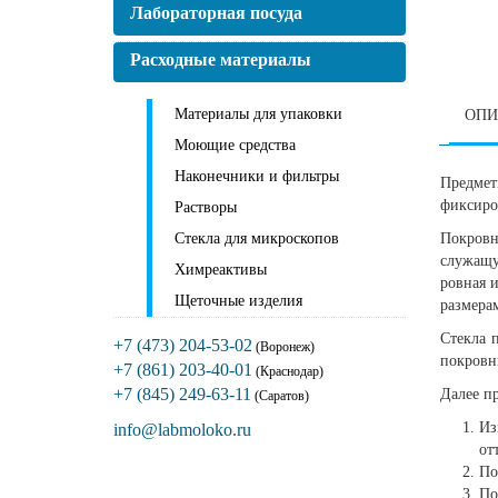
Лабораторная посуда
Расходные материалы
Материалы для упаковки
ОПИ
Моющие средства
Наконечники и фильтры
Предмет
фиксиро
Растворы
Стекла для микроскопов
Покровн
служащу
Химреактивы
ровная 
Щеточные изделия
размерам
Стекла 
+7 (473) 204-53-02
(Воронеж)
покровн
+7 (861) 203-40-01
(Краснодар)
+7 (845) 249-63-11
Далее п
(Саратов)
Из
info@labmoloko.ru
от
По
По