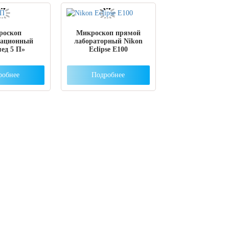
роскоп
Микроскоп прямой
зационный
лабораторный Nikon
ед 5 П»
Eclipse E100
робнее
Подробнее