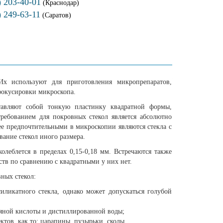
) 203-40-01
(Краснодар)
) 249-63-11
(Саратов)
х используют для приготовления микропрепаратов,
фокусировки микроскопа.
тавляют собой тонкую пластинку квадратной формы,
ебованием для покровных стекол является абсолютно
ее предпочтительными в микроскопии являются стекла с
вание стекол иного размера.
олеблется в пределах 0,15-0,18 мм. Встречаются также
тв по сравнению с квадратными у них нет.
ных стекол:
иликатного стекла, однако может допускаться голубой
яной кислоты и дистиллированной воды;
тов, как то: царапины, пузырьки, сколы.