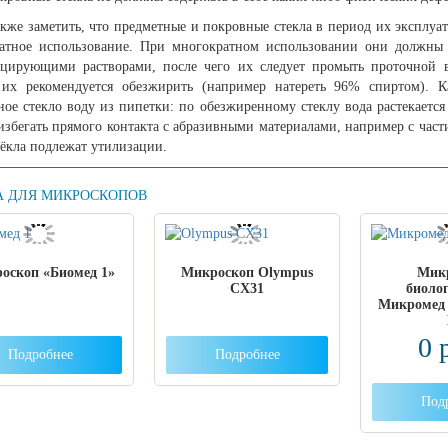
акже заметить, что предметные и покровные стекла в период их эксплуа
атное использование. При многократном использовании они должны
цирующими растворами, после чего их следует промыть проточной во
 их рекомендуется обезжирить (например натереть 96% спиртом). 
ное стекло воду из пипетки: по обезжиренному стеклу вода растекается
 избегать прямого контакта с абразивными материалами, например с ча
тёкла подлежат утилизации.
А ДЛЯ МИКРОСКОПОВ
оскоп «Биомед 1»
Микроскоп Olympus
Мик
CX31
биоло
Микромед 
0
Подробнее
Подробнее
Под