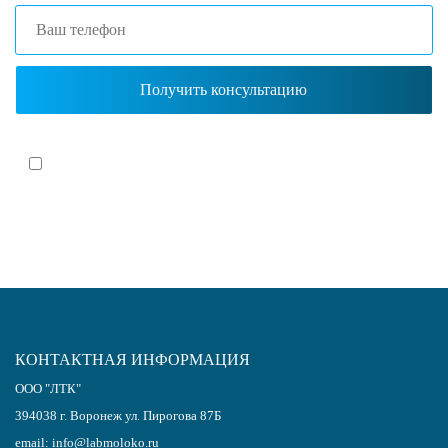
Я согласен(-на)
с политикой обработки персональных данных
КОНТАКТНАЯ ИНФОРМАЦИЯ
ООО "ЛТК"
394038
г.
Воронеж
ул. Пирогова 87Б
email:
info@labmoloko.ru