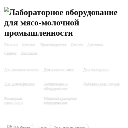
Главная
Каталог
Производители
Оплата
Доставка
Сервис
Контакты
Для анализа молока
Для анализа мяса
Для сыроделия
Для дезинфекции
Ветеринарное
Лабораторная посуда
оборудование
Расходные
Общелабораторное
материалы
оборудование
ЛАБ Молоко
Товары
Расходные материалы