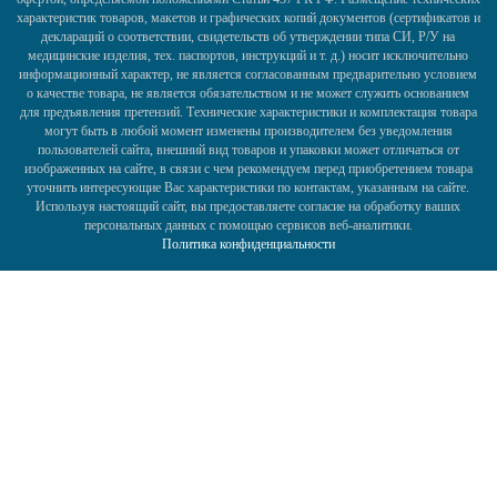
характеристик товаров, макетов и графических копий документов (сертификатов и
деклараций о соответствии, свидетельств об утверждении типа СИ, Р/У на
медицинские изделия, тех. паспортов, инструкций и т. д.) носит исключительно
информационный характер, не является согласованным предварительно условием
о качестве товара, не является обязательством и не может служить основанием
для предъявления претензий. Технические характеристики и комплектация товара
могут быть в любой момент изменены производителем без уведомления
пользователей сайта, внешний вид товаров и упаковки может отличаться от
изображенных на сайте, в связи с чем рекомендуем перед приобретением товара
уточнить интересующие Вас характеристики по контактам, указанным на сайте.
Используя настоящий сайт, вы предоставляете согласие на обработку ваших
персональных данных с помощью сервисов веб-аналитики.
Политика конфиденциальности