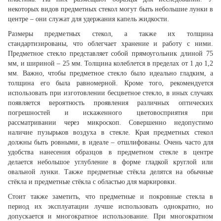
некоторых видов предметных стекол могут быть небольшие лунки в
центре – они служат для удержания капель жидкости.
Размеры предметных стекол, а также их толщина
стандартизированы, что облегчает хранение и работу с ними.
Предметное стекло представляет собой прямоугольник длиной 75
мм, и шириной – 25 мм. Толщина колеблется в пределах от 1 до 1,2
мм. Важно, чтобы предметное стекло было идеально гладким, а
толщина его была равномерной. Кроме того, рекомендуется
использовать при изготовлении бесцветное стекло, в иных случаях
появляется вероятность проявления различных оптических
погрешностей и искаженного цветовосприятия при
рассматривании через микроскоп. Совершенно недопустимо
наличие пузырьков воздуха в стекле. Края предметных стекол
должны быть ровными, в идеале – отшлифованы. Очень часто для
удобства нанесения образцов в предметном стекле в центре
делается небольшое углубление в форме гладкой круглой или
овальной лунки. Также предметные стёкла делятся на обычные
стёкла и предметные стёкла с областью для маркировки.
Стоит также заметить, что предметные и покровные стекла в
период их эксплуатации лучше использовать однократно, но
допускается и многократное использование. При многократном