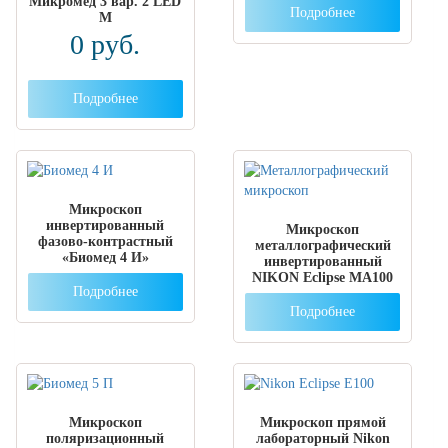
Микромед 3 вар. 2 LED
Подробнее
М
0
руб.
Подробнее
Микроскоп
инвертированный
Микроскоп
фазово-контрастный
металлографический
«Биомед 4 И»
инвертированный
NIKON Eclipse MA100
Подробнее
Подробнее
Микроскоп
Микроскоп прямой
поляризационный
лабораторный Nikon