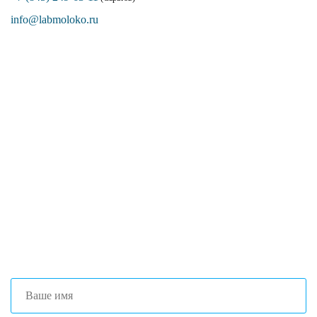
info@labmoloko.ru
Если вы столкнулись с трудностями
поиска и подбора оборудования, наши
специалисты помогут с выбором
оптимальной комплектации.
+7 (473) 204-53-02
(Воронеж)
+7 (861) 203-40-01
(Краснодар)