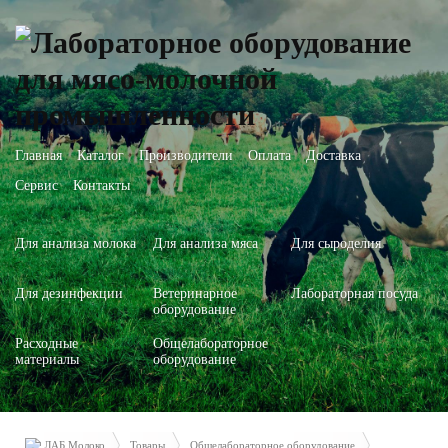
Главная
Каталог
Производители
Оплата
Доставка
Сервис
Контакты
Для анализа молока
Для анализа мяса
Для сыроделия
Для дезинфекции
Ветеринарное
Лабораторная посуда
оборудование
Расходные
Общелабораторное
материалы
оборудование
ЛАБ Молоко
Товары
Общелабораторное оборудование