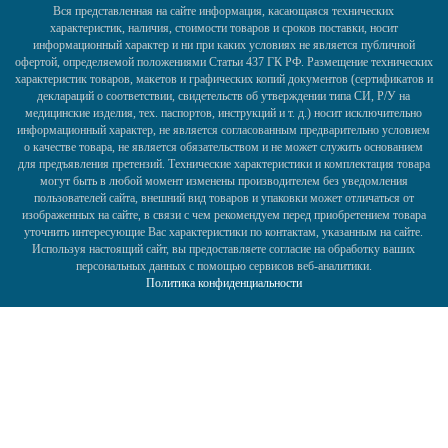
Вся представленная на сайте информация, касающаяся технических
характеристик, наличия, стоимости товаров и сроков поставки, носит
информационный характер и ни при каких условиях не является публичной
офертой, определяемой положениями Статьи 437 ГК РФ. Размещение технических
характеристик товаров, макетов и графических копий документов (сертификатов и
деклараций о соответствии, свидетельств об утверждении типа СИ, Р/У на
медицинские изделия, тех. паспортов, инструкций и т. д.) носит исключительно
информационный характер, не является согласованным предварительно условием
о качестве товара, не является обязательством и не может служить основанием
для предъявления претензий. Технические характеристики и комплектация товара
могут быть в любой момент изменены производителем без уведомления
пользователей сайта, внешний вид товаров и упаковки может отличаться от
изображенных на сайте, в связи с чем рекомендуем перед приобретением товара
уточнить интересующие Вас характеристики по контактам, указанным на сайте.
Используя настоящий сайт, вы предоставляете согласие на обработку ваших
персональных данных с помощью сервисов веб-аналитики.
Политика конфиденциальности