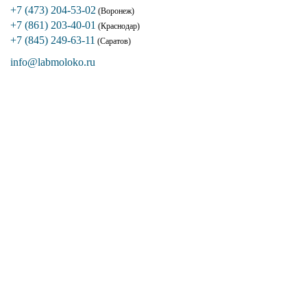
+7 (473) 204-53-02
(Воронеж)
+7 (861) 203-40-01
(Краснодар)
+7 (845) 249-63-11
(Саратов)
info@labmoloko.ru
Если вы столкнулись с трудностями
поиска и подбора оборудования, наши
специалисты помогут с выбором
оптимальной комплектации.
+7 (473) 204-53-02
(Воронеж)
+7 (861) 203-40-01
(Краснодар)