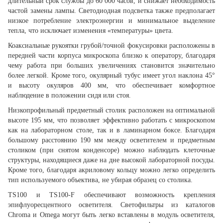
длительный срок службы до 60 000 часов, и снижает необходимость
частой замены лампы. Светодиодная подсветка также предполагает
низкое потребление электроэнергии и минимальное выделение
тепла, что исключает изменения «температуры» цвета.
Коаксиальные рукоятки грубой/точной фокусировки расположены в
передней части корпуса микроскопа близко к оператору, благодаря
чему работа при больших увеличениях становится значительно
более легкой. Кроме того, окулярный тубус имеет угол наклона 45°
и высоту окуляров 400 мм, что обеспечивает комфортное
наблюдение в положении сидя или стоя.
Низкопрофильный предметный столик расположен на оптимальной
высоте 195 мм, что позволяет эффективно работать с микроскопом
как на лабораторном столе, так и в ламинарном боксе. Благодаря
большому расстоянию 190 мм между осветителем и предметным
столиком (при снятом конденсоре) можно наблюдать клеточные
структуры, находящиеся даже на дне высокой лабораторной посуды.
Кроме того, благодаря акриловому кольцу можно легко определить
тип используемого объектива, не убирая образец со столика.
TS100 и TS100-F обеспечивают возможность крепления
эпифлуоресцентного осветителя. Светофильтры из каталогов
Chroma и Omega могут быть легко вставлены в модуль осветителя,