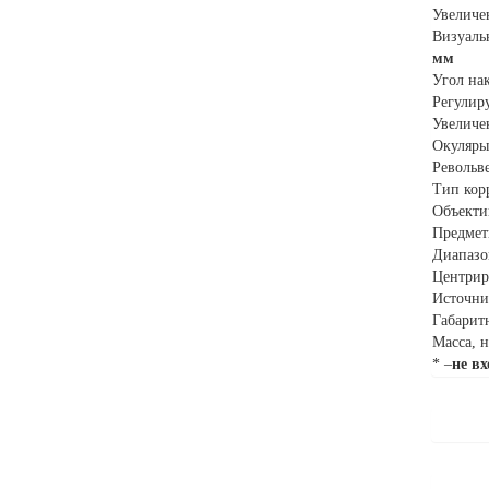
Увеличе
Визуаль
мм
Угол на
Регулиру
Увеличе
Окуляры
Револьв
Тип кор
Объекти
Предмет
Диапазо
Центрир
Источник
Габарит
Масса, н
* –
не вх