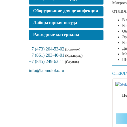
Микроско
Оборудование для дезинфекции
ОТЛИЧ
В 
Лабораторная посуда
Ко
Об
Расходные материалы
Эр
Ко
Ди
+7 (473) 204-53-02
(Воронеж)
Ме
+7 (861) 203-40-01
(Краснодар)
Шт
+7 (845) 249-63-11
(Саратов)
info@labmoloko.ru
СТЕКЛ
По