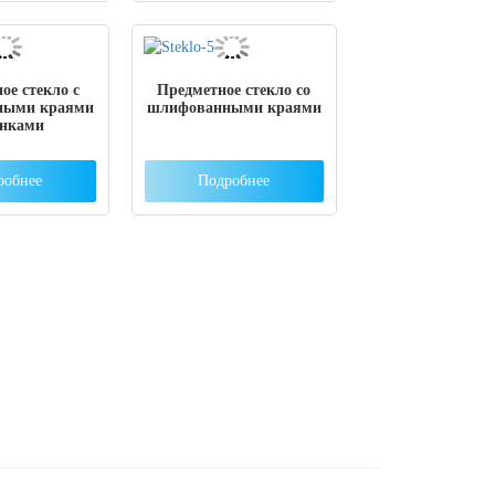
ое стекло с
Предметное стекло со
ными краями
шлифованными краями
унками
робнее
Подробнее