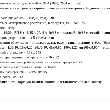
ние микроскопа, крат –
40 – 1000 (1600, 2000 – опция)
ная насадка –
тринокулярная, диоптрийная настройка +-5диоптрий на 
клона визуальной насадки, град –
30
емое межзрачковое расстояние, в пределах, мм –
50 – 75
ние насадки –
1
 –
10/20; (5/18*; 16/15*; 20/11*; 10/18 со шкалой*, 10/18 с сеткой* – оп
ерное устройство –
на 5 объективов
рекции объективов –
планахроматы, рассчитаны на длину тубуса “бес
вы –
4x/0,10; 10x/0,25; 20х/0,40; 40x/0,65; 100x/1,25 ми (60х/0,85* – опц
ный столик, мм –
175 х 145
н перемещения препарата, мм –
76 х 52
уемый конденсор Аббе, наиб. числовая апертура –
1,25
 света – галогеновая лампа, В/Вт
6/20
ные размеры, мм –
390х200х395
е более, кг –
12
одит в стандартную комплектацию, поставляется по доп. заказу