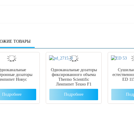
ОЖИЕ ТОВАРЫ
дноканальные
Одноканальные дозаторы
Сушильн
тронные дозаторы
фиксированного объема
естественн
енпипет Новус
Thermo Scientific
ED 115
Ленпипет Техно F1
Подробнее
Подробнее
Под