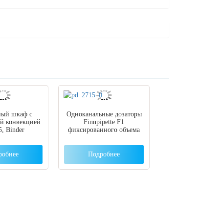
ый шкаф с
Одноканальные дозаторы
ой конвекцией
Finnpipette F1
, Binder
фиксированного объема
робнее
Подробнее