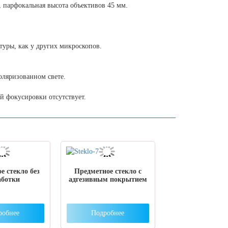
, парфокальная высота объективов 45 мм.
туры, как у других микроскопов.
оляризованном свете.
й фокусировки отсутствует.
е стекло без
Предметное стекло с
аботки
адгезивным покрытием
робнее
Подробнее