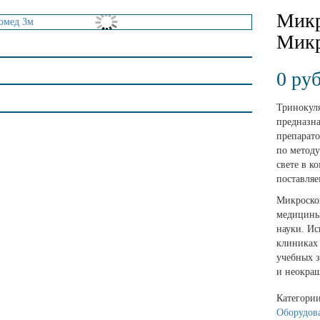
Микр
Микр
0
руб
Тринокул
предназн
препарато
по методу
свете в к
поставляе
Микроскоп
медицины,
науки. Ис
клиниках 
учебных 
и неокраш
Категори
Оборудов