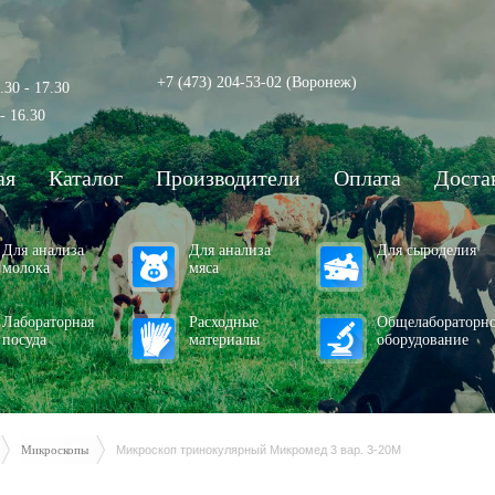
+7 (473) 204-53-02
(Воронеж)
.30 - 17.30
- 16.30
ая
Каталог
Производители
Оплата
Доста
Для анализа
Для анализа
Для сыроделия
молока
мяса
Лабораторная
Расходные
Общелабораторн
посуда
материалы
оборудование
Микроскопы
Микроскоп тринокулярный Микромед 3 вар. 3-20М