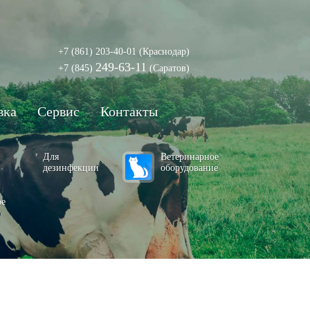
+7 (861) 203-40-01
(Краснодар)
249-63-11
+7 (845)
(Саратов)
вка
Сервис
Контакты
Для
Ветеринарное
дезинфекции
оборудование
ое