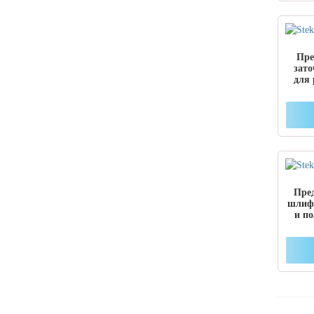
Пре
зат
для
Пред
шлиф
и по