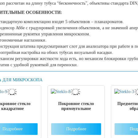
п рассчитан на длину тубуса “бесконечность”, объективы стандарта DIN
ИТЕЛЬНЫЕ ОСОБЕННОСТИ:
стандартную комплектацию входят 5 объективов – планахроматов.
нденсор Аббе с градуировкой увеличения объективов, а не значений апер
резиненные рукоятки управления микроскопом.
гономичные наглазники.
нструкция штатива предусматривает слот для анализатора при работе в п
оптрийная настройка на обоих тубусах визуальной насадки.
ханизм регулировки жесткости хода есть, но механизм блокировки грубо
атив с удобной рукояткой для переноски.
А ДЛЯ МИКРОСКОПА
кровное стекло
Покровное стекло
Предметно
квадратное
прямоугольное
обр
Подробнее
Подробнее
Под