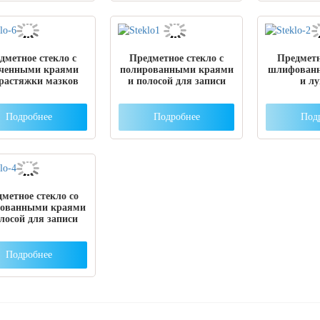
дметное стекло с
Предметное стекло с
Предметн
оченными краями
полированными краями
шлифован
 растяжки мазков
и полосой для записи
и л
Подробнее
Подробнее
Под
метное стекло со
ованными краями
лосой для записи
Подробнее