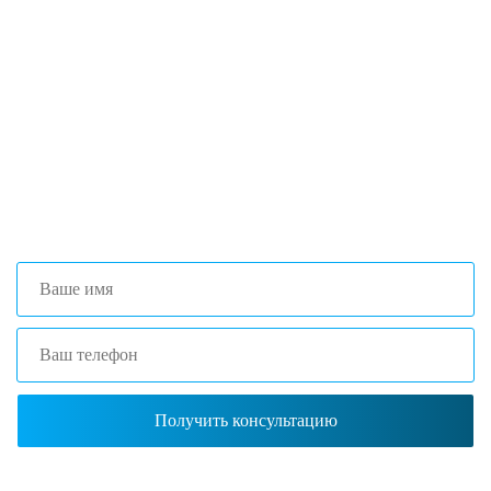
Если вы столкнулись с трудностями
поиска и подбора оборудования, наши
специалисты помогут с выбором
оптимальной комплектации.
+7 (473) 204-53-02
(Воронеж)
+7 (861) 203-40-01
(Краснодар)