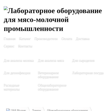
Главная
Каталог
Производители
Оплата
Доставка
Сервис
Контакты
Для анализа молока
Для анализа мяса
Для сыроделия
Для дезинфекции
Ветеринарное
Лабораторная посуда
оборудование
Расходные
Общелабораторное
материалы
оборудование
ЛАБ Молоко
Товары
Общелабораторное оборудование