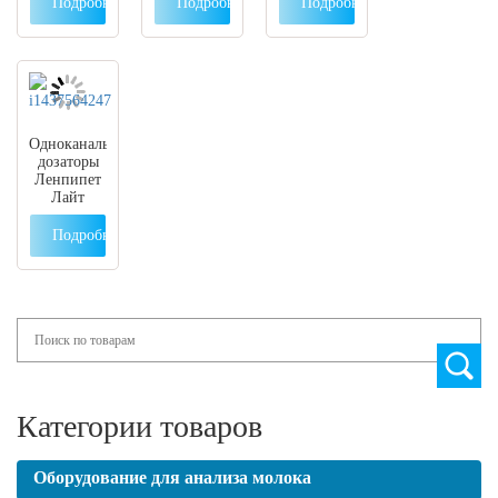
Binder
Binder
Binder
Подробнее
Подробнее
Подробнее
Одноканальные
дозаторы
Ленпипет
Лайт
переменного
объема
Подробнее
Search
Категории товаров
Оборудование для анализа молока