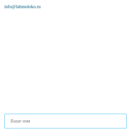
info@labmoloko.ru
Если вы столкнулись с трудностями
поиска и подбора оборудования, наши
специалисты помогут с выбором
оптимальной комплектации.
+7 (473) 204-53-02
(Воронеж)
+7 (861) 203-40-01
(Краснодар)