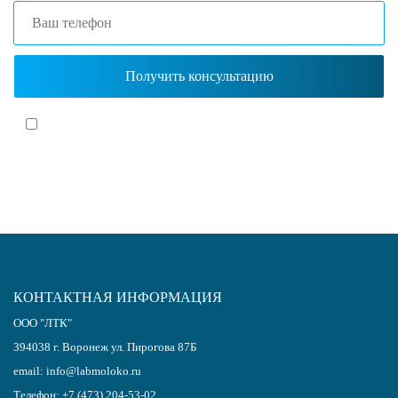
Я согласен(-на)
с политикой обработки персональных данных
КОНТАКТНАЯ ИНФОРМАЦИЯ
ООО "ЛТК"
394038
г.
Воронеж
ул. Пирогова 87Б
email:
info@labmoloko.ru
Телефон:
+7 (473) 204-53-02