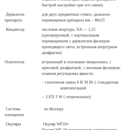
быстрой настройки при его смене)
Держатель
для двух предметных стекол, диапазон
препарата
перемещения препарата мм – 80х55
Конденсор
числовая апертура, NA — 1,25
(центрируемый, с вертикальным
перемещением с держателем фильтров
проходящего света, встроенная апертурная
диафрагма)
Осветитель
встроенный в основание микроскопа, с
ирисовой диафрагмой, с матовым фильтром,
плавная регулировка яркости;
– галогенная лампа 6 В 30 Вт ( стандартная
комплектация)
– LED 3 W ( опционально)
Система
по Келлеру
освещения
Окуляры
Окуляр WF10×
Окуляр WF-16×возможность комплктации