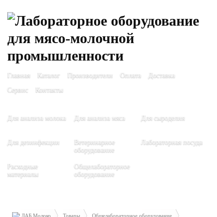
Главная
Каталог
Производители
Оплата
Доставка
Сервис
Контакты
Для анализа молока
Для анализа мяса
Для сыроделия
Для дезинфекции
Ветеринарное
Лабораторная посуда
оборудование
Расходные
Общелабораторное
материалы
оборудование
ЛАБ Молоко
Товары
Общелабораторное оборудование