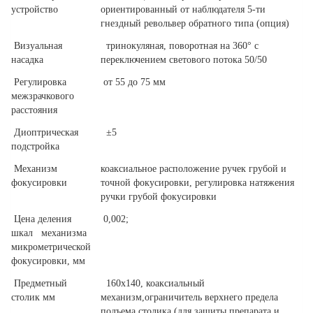
устройство
ориентированный от наблюдателя 5-ти
гнездный револьвер обратного типа (опция)
Визуальная
тринокуляная, поворотная на 360° с
насадка
переключением светового потока 50/50
Регулировка
от 55 до 75 мм
межзрачкового
расстояния
Диоптрическая
±5
подстройка
Механизм
коаксиальное расположение ручек грубой и
фокусировки
точной фокусировки, регулировка натяжения
ручки грубой фокусировки
Цена деления
0,002;
шкал механизма
микрометрической
фокусировки, мм
Предметный
160х140, коаксиальный
столик мм
механизм,ограничитель верхнего предела
подъема столика (для защиты препарата и