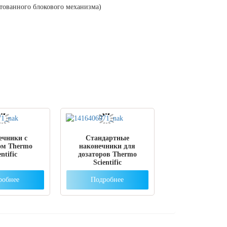
нтованного блокового механизма)
ечники с
Стандартные
ом Thermo
наконечники для
ntific
дозаторов Thermo
Scientific
робнее
Подробнее