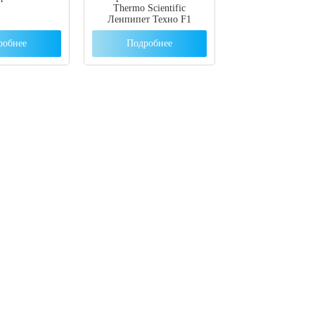
Thermo Scientific
Ленпипет Техно F1
робнее
Подробнее
ут с