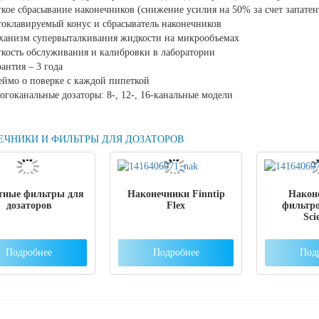
гкое сбрасывание наконечников (снижение усилия на 50% за счет запате
токлавируемый конус и сбрасыватель наконечников
ханизм супервыталкивания жидкости на микрообъемах
гкость обслуживания и калибровки в лаборатории
рантия – 3 года
еймо о поверке с каждой пипеткой
огоканальные дозаторы: 8-, 12-, 16-канальные модели
ЕЧНИКИ И ФИЛЬТРЫ ДЛЯ ДОЗАТОРОВ
тные фильтры для
Наконечники Finntip
Након
дозаторов
Flex
фильтр
Scie
Подробнее
Подробнее
Под