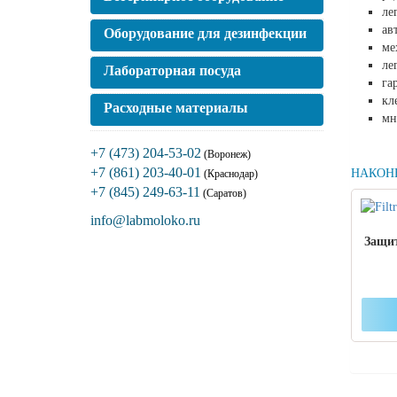
ле
ав
Оборудование для дезинфекции
ме
ле
Лабораторная посуда
га
кл
Расходные материалы
мн
+7 (473) 204-53-02
(Воронеж)
+7 (861) 203-40-01
НАКОН
(Краснодар)
+7 (845) 249-63-11
(Саратов)
info@labmoloko.ru
Защи