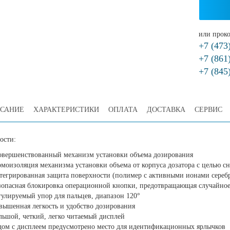
или проко
+7 (473
+7 (861
+7 (845
САНИЕ
ХАРАКТЕРИСТИКИ
ОПЛАТА
ДОСТАВКА
СЕРВИС
ости:
овершенствованный механизм установки объема дозирования
рмоизоляция механизма установки объема от корпуса дозатора с целью сн
тегрированная защита поверхности (полимер с активными ионами сереб
зопасная блокировка операционной кнопки, предотвращающая случайное
гулируемый упор для пальцев, диапазон 120°
вышенная легкость и удобство дозирования
льшой, четкий, легко читаемый дисплей
дом с дисплеем предусмотрено место для идентификационных ярлычков