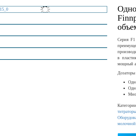
Одно
Finn
объе
Серия F1
преимущ
производ
в пласти
мощный а
Дозаторы 
Одн
Одн
Мно
Категори
титратор
Оборудова
молочной