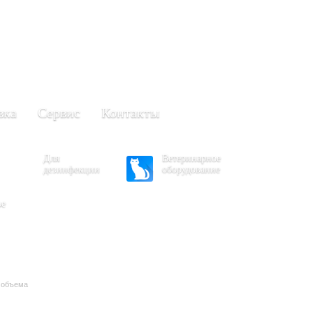
+7 (861) 203-40-01
(Краснодар)
249-63-11
+7 (845)
(Саратов)
вка
Сервис
Контакты
Для
Ветеринарное
дезинфекции
оборудование
ое
о объема