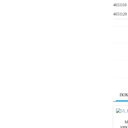
4651110
4651120
ПОХ
М
элек