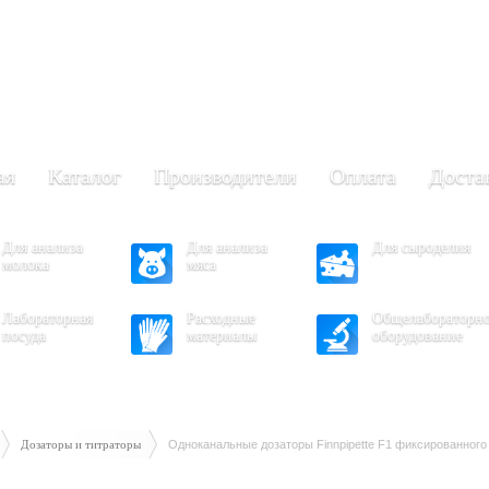
+7 (473) 204-53-02
(Воронеж)
.30 - 17.30
- 16.30
ая
Каталог
Производители
Оплата
Доста
Для анализа
Для анализа
Для сыроделия
молока
мяса
Лабораторная
Расходные
Общелабораторн
посуда
материалы
оборудование
Дозаторы и титраторы
Одноканальные дозаторы Finnpipette F1 фиксированног