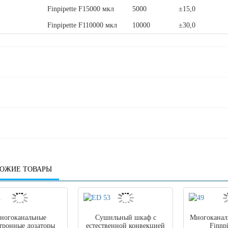
Finpipette F15000 мкл
5000
±15,0
Finpipette F110000 мкл
10000
±30,0
ОЖИЕ ТОВАРЫ
ногоканальные
Сушильный шкаф с
Многоканал
тронные дозаторы
естественной конвекцией
Finnpi