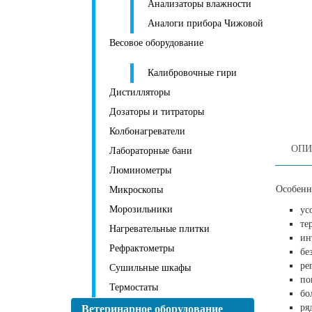
Анализаторы влажности
Аналоги прибора Чижовой
Весовое оборудование
Калибровочные гири
Дистилляторы
Дозаторы и титраторы
Колбонагреватели
ОПИ
Лабораторные бани
Люминометры
Особенн
Микроскопы
Морозильники
ус
те
Нагревательные плитки
ин
Рефрактометры
бе
ре
Сушильные шкафы
по
Термостаты
бо
ря
Ветеринарное оборудование