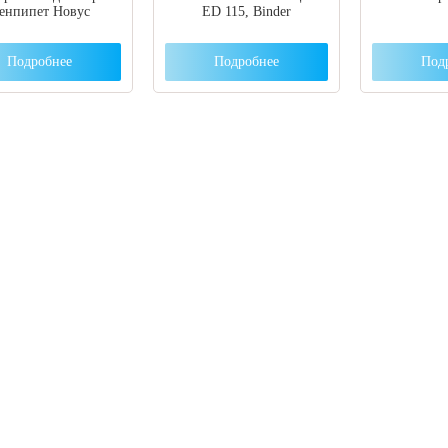
енпипет Новус
ED 115, Binder
Подробнее
Подробнее
Под
 вы столкнулись с трудностями поиска и
ора оборудования, наши специалисты помог
ром оптимальной комплектации.
3) 204-53-02
(Воронеж)
1) 203-40-01
(Краснодар)