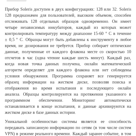
Прибор Soleris доступен в двух конфигурациях: 128 или 32. Soleris
128 предназначен для пользователей, высоким объемом, способен
отслеживать 128 отдельных образцов одновременно. Он имеет
четыре независимых инкубаторов, каждый из которых может
контролировать температуру между диапазоне 15-60 ° С в течение
± 0,5 ° C. Образцы могут быть добавлены к инструменту в любое
время, не дозирования не требуется. Прибор собирает оптические
данные, полученные от каждого флакона месте со скоростью 10
отсчетов в час (одна чтение каждые шесть минут). Каждый раз,
когда новая точка данных получена, онлайн математический
алгоритм определяет для каждого флакона или нет соблюдены
условия обнаружения. Программа сохраняет все генерируется
образец информации на жестком диске, позволяя поиска и
отображения во время испытания и последующего онлайн
анализа. Образцы контролируются на протяжении указанного в
программном обеспечении. Мониторинг автоматически
останавливается в конце испытания, и данные архивируются на
жестком диске в базе данных истории.
Уникальной особенностью системы является ее способность
передавать записанную информацию по сетям (в том числе систем
VPN) в режиме реального времени. Каждый заранее событие, в том