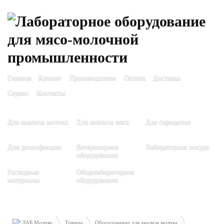
Главная
Каталог
Производители
Оплата
Доставка
Сервис
Контакты
Для анализа молока
Для анализа мяса
Для сыроделия
Для дезинфекции
Ветеринарное
Лабораторная посуда
оборудование
Расходные
Общелабораторное
материалы
оборудование
ЛАБ Молоко
Товары
Оборудование для анализа молока