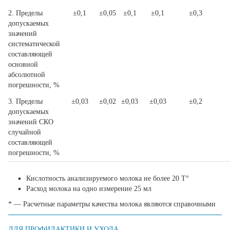
2. Пределы
±0,1
±0,05
±0,1
±0,1
±0,3
допускаемых
значений
систематической
составляющей
основной
абсолютной
погрешности, %
3. Пределы
±0,03
±0,02
±0,03
±0,03
±0,2
допускаемых
значений СКО
случайной
составляющей
погрешности, %
Кислотность анализируемого молока не более 20 Т°
Расход молока на одно измерение 25 мл
* — Расчетные параметры качества молока являются справочными
ДЛЯ ПРОФИЛАКТИКИ И УХОДА