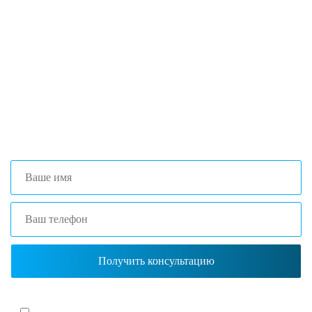
Если вы столкнулись с трудностями
поиска и подбора оборудования, наши
специалисты помогут с выбором
оптимальной комплектации.
+7 (473) 204-53-02
(Воронеж)
+7 (861) 203-40-01
(Краснодар)