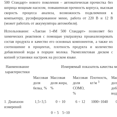
500 Стандарт» нового поколения – автоматическая прочистка без
шприца мощным насосом, повышенная прочность корпуса, высокая
скорость процесса анализа, возможность подключения к
компьютеру, русифицированное меню, работа от 220 В и 12 В
(может работать от аккумулятора автомобиля).
Использование: «Лактан 1-4М 500 Стандарт» позволяет без
химических реактивов с помощью ультразвука проанализировать
состав продукта и качество его основных компонентов, а также их
соотношение в процентах, плотность продукта и количество
добавленной воды в порции молока. Укомплектован диском с
копией установки настроек на русском языке.
Наименование
Измеряемый показатель качества м
характеристики
Массовая
Массовая
Массовая
Плотность,
Мас
3
доля
доля жира,
доля
кг/м
дол
белка, %
%
СОМО,
доб
%
вод
1. Диапазон
1,5÷3,5
0 ÷ 10
6 ÷ 12
1000÷1040
измерений
0 ÷ 5
5÷10