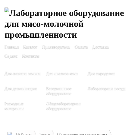
Главная
Каталог
Производители
Оплата
Доставка
Сервис
Контакты
Для анализа молока
Для анализа мяса
Для сыроделия
Для дезинфекции
Ветеринарное
Лабораторная посуда
оборудование
Расходные
Общелабораторное
материалы
оборудование
ЛАБ Молоко
Товары
Оборудование для анализа молока