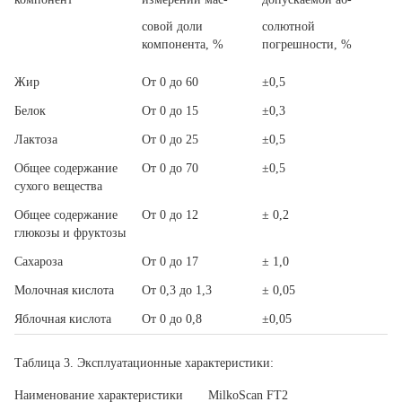
совой доли
солютной
компонента, %
погрешности, %
Жир
От 0 до 60
±0,5
Белок
От 0 до 15
±0,3
Лактоза
От 0 до 25
±0,5
Общее содержание
От 0 до 70
±0,5
сухого вещества
Общее содержание
От 0 до 12
± 0,2
глюкозы и фруктозы
Сахароза
От 0 до 17
± 1,0
Молочная кислота
От 0,3 до 1,3
± 0,05
Яблочная кислота
От 0 до 0,8
±0,05
Таблица 3.
Эксплуатационные характеристики:
Наименование характеристики
MilkoScan FT2