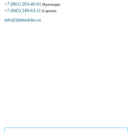
+7 (861) 203-40-01
(Краснодар)
+7 (845) 249-63-11
(Саратов)
info@labmoloko.ru
Если вы столкнулись с трудностями
поиска и подбора оборудования, наши
специалисты помогут с выбором
оптимальной комплектации.
+7 (473) 204-53-02
(Воронеж)
+7 (861) 203-40-01
(Краснодар)