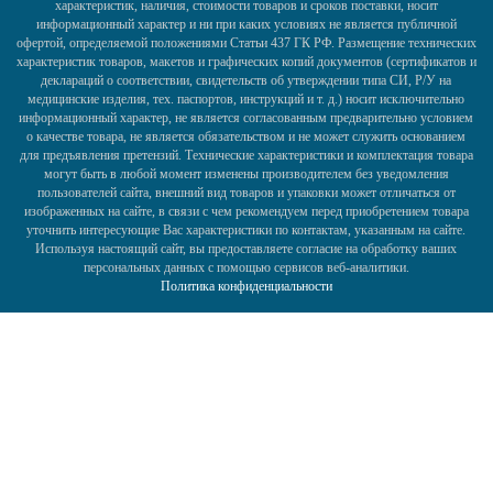
характеристик, наличия, стоимости товаров и сроков поставки, носит
информационный характер и ни при каких условиях не является публичной
офертой, определяемой положениями Статьи 437 ГК РФ. Размещение технических
характеристик товаров, макетов и графических копий документов (сертификатов и
деклараций о соответствии, свидетельств об утверждении типа СИ, Р/У на
медицинские изделия, тех. паспортов, инструкций и т. д.) носит исключительно
информационный характер, не является согласованным предварительно условием
о качестве товара, не является обязательством и не может служить основанием
для предъявления претензий. Технические характеристики и комплектация товара
могут быть в любой момент изменены производителем без уведомления
пользователей сайта, внешний вид товаров и упаковки может отличаться от
изображенных на сайте, в связи с чем рекомендуем перед приобретением товара
уточнить интересующие Вас характеристики по контактам, указанным на сайте.
Используя настоящий сайт, вы предоставляете согласие на обработку ваших
персональных данных с помощью сервисов веб-аналитики.
Политика конфиденциальности