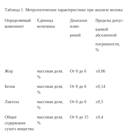
Таблица 1.
Метрологические характеристики при анализе молока
Определяемый
Единица
Диапазон
Пределы допус-
компонент
величины
изме-
каемой
рений
абсолютной
погрешности,
%
Жир
массовая доля,
От 0 до 6
±0,06
%
Белок
массовая доля,
От 0 до 6
±0,14
%
Лактоза
массовая доля,
От 0 до 6
±0,5
%
Общее
массовая доля,
От 0 до 15
±0,4
содержание
%
сухого вещества