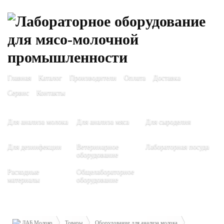
Главная
Каталог
Производители
Оплата
Доставка
Сервис
Контакты
Для анализа молока
Для анализа мяса
Для сыроделия
Для дезинфекции
Ветеринарное
Лабораторная посуда
оборудование
Расходные
Общелабораторное
материалы
оборудование
ЛАБ Молоко
Товары
Оборудование для анализа молока