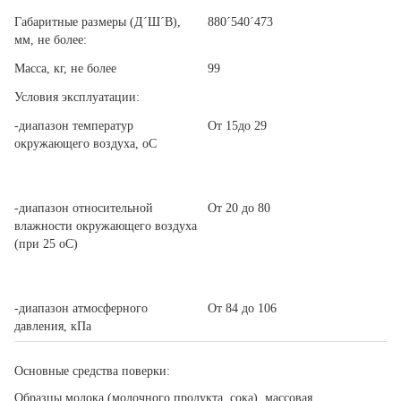
Габаритные размеры (Д´Ш´В),
880´540´473
мм, не более:
Масса, кг, не более
99
Условия эксплуатации:
-диапазон температур
От 15до 29
окружающего воздуха, оС
-диапазон относительной
От 20 до 80
влажности окружающего воздуха
(при 25 оС)
-диапазон атмосферного
От 84 до 106
давления, кПа
Основные средства поверки:
Образцы молока (молочного продукта, сока), массовая