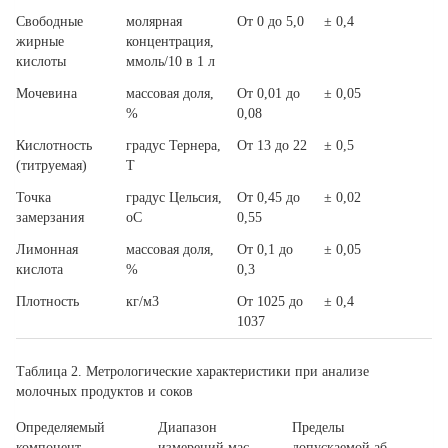
Свободные
молярная
От 0 до 5,0
± 0,4
жирные
концентрация,
кислоты
ммоль/10 в 1 л
Мочевина
массовая доля,
От 0,01 до
± 0,05
%
0,08
Кислотность
градус Тернера,
От 13 до 22
± 0,5
(титруемая)
Т
Точка
градус Цельсия,
От 0,45 до
± 0,02
замерзания
оС
0,55
Лимонная
массовая доля,
От 0,1 до
± 0,05
кислота
%
0,3
Плотность
кг/м3
От 1025 до
± 0,4
1037
Таблица 2.
Метрологические характеристики при анализе
молочных продуктов и соков
Определяемый
Диапазон
Пределы
компонент
измерений мас-
допускаемой аб-