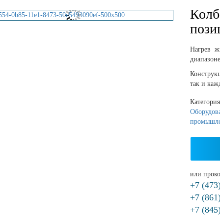
Колб
пози
Нагрев ж
диапазоне
Конструкц
так и каж
Категори
Оборудова
промышл
или проко
+7 (473
+7 (861
+7 (845