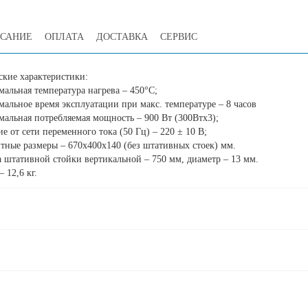
САНИЕ
ОПЛАТА
ДОСТАВКА
СЕРВИС
ские характеристики:
альная температура нагрева – 450°С;
альное время эксплуатации при макс. температуре – 8 часов
мальная потребляемая мощность – 900 Вт (300Втx3);
е от сети переменного тока (50 Гц) – 220 ± 10 В;
итные размеры – 670х400х140 (без штативных стоек) мм.
а штативной стойки вертикальной – 750 мм, диаметр – 13 мм.
– 12,6 кг.