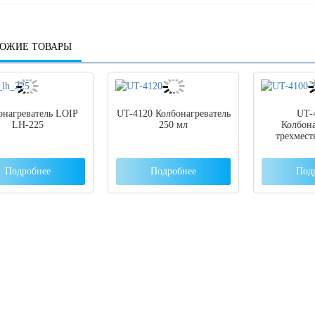
ОЖИЕ ТОВАРЫ
онагреватель LOIP
UT-4120 Колбонагреватель
UT-
LH-225
250 мл
Колбона
трехмест
Подробнее
Подробнее
Под
 вы столкнулись с трудностями поиска и