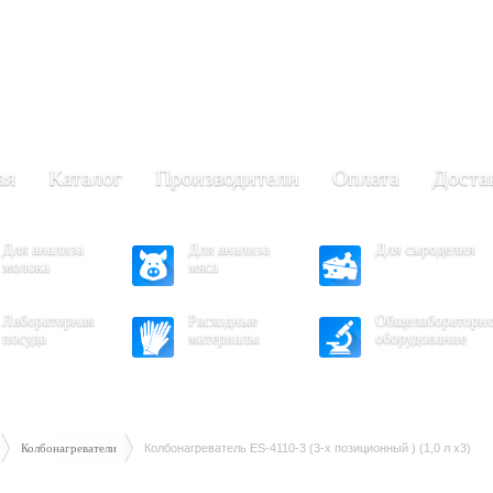
+7 (473) 204-53-02
(Воронеж)
.30 - 17.30
- 16.30
ая
Каталог
Производители
Оплата
Доста
Для анализа
Для анализа
Для сыроделия
молока
мяса
Лабораторная
Расходные
Общелабораторн
посуда
материалы
оборудование
Колбонагреватели
Колбонагреватель ES-4110-3 (3-х позиционный ) (1,0 л x3)