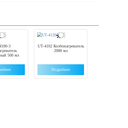
4100-3
UT-4102 Колбонагреватель
греватель
2000 мл
ный 500 мл
робнее
Подробнее