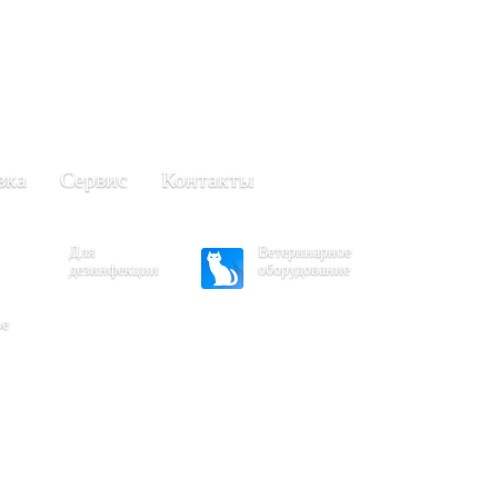
+7 (861) 203-40-01
(Краснодар)
249-63-11
+7 (845)
(Саратов)
вка
Сервис
Контакты
Для
Ветеринарное
дезинфекции
оборудование
ое