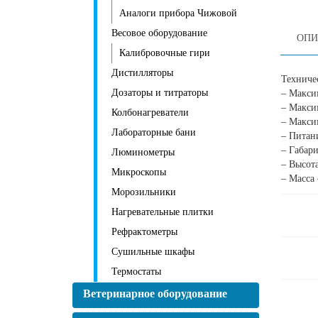
Аналоги прибора Чижовой
Весовое оборудование
ОПИ
Калибровочные гири
Дистилляторы
Техниче
Дозаторы и титраторы
– Максим
– Максим
Колбонагреватели
– Макси
Лабораторные бани
– Питани
– Габар
Люминометры
– Высот
Микроскопы
– Масса 
Морозильники
Нагревательные плитки
Рефрактометры
Сушильные шкафы
Термостаты
Ветеринарное оборудование