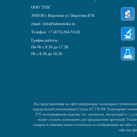
ООО "ЛТК"
394038
г.
Воронеж
ул. Пирогова 87Б
email:
info@labmoloko.ru
Телефон:
+7 (473) 204-53-02
График работы:
Пн-Чт с 8.30 до 17.30
Пт с 8.30 до 16.30
Вся представленная на сайте информация, касающаяся технических
определяемой положениями Статьи 437 ГК РФ. Размещение техничес
Р/У на медицинские изделия, тех. паспортов, инструкций и т. д.
может служить основанием для предъявления претензий. Технич
товаров и упаковки может отличаться от изображенных на сайте, 
сайт, вы пр