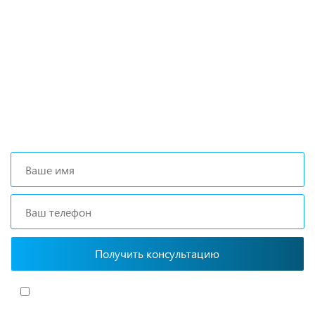
поиска и подбора оборудования, наши
специалисты помогут с выбором
оптимальной комплектации.
+7 (473) 204-53-02
(Воронеж)
+7 (861) 203-40-01
(Краснодар)
Я согласен(-на)
с политикой обработки персональных данных