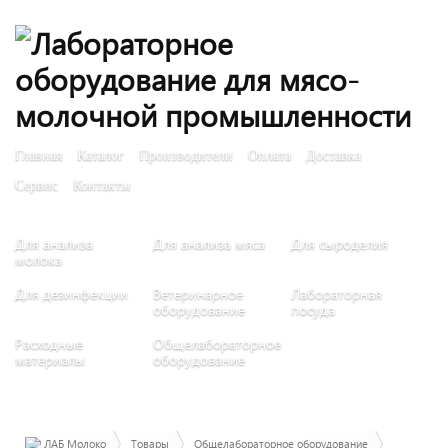
Главная
Каталог
Производители
Оплата
Доставка
Сервис
Контакты
Для анализа
Для анализа мяса
Для сыроделия
молока
Для дезинфекции
Ветеринарное
Лабораторная
оборудование
посуда
Расходные
Общелабораторное
материалы
оборудование
ЛАБ Молоко
Товары
Общелабораторное оборудование