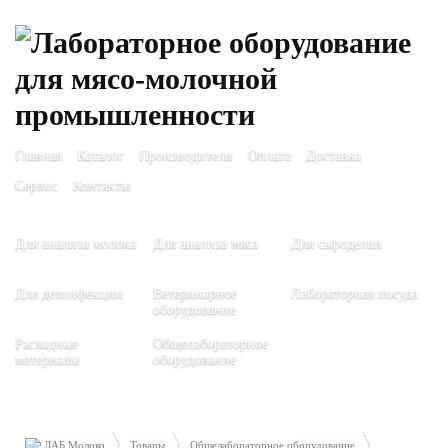
Главная
Каталог
Производители
Оплата
Доставка
Сервис
Контакты
Для анализа молока
Для анализа мяса
Для сыроделия
Для дезинфекции
Ветеринарное
Лабораторная посуда
оборудование
Расходные
Общелабораторное
материалы
оборудование
ЛАБ Молоко
Товары
Общелабораторное оборудование