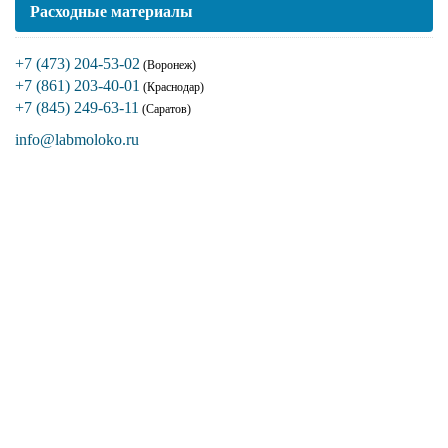
Расходные материалы
+7 (473) 204-53-02
(Воронеж)
+7 (861) 203-40-01
(Краснодар)
+7 (845) 249-63-11
(Саратов)
info@labmoloko.ru
Если вы столкнулись с трудностями
поиска и подбора оборудования, наши
специалисты помогут с выбором
оптимальной комплектации.
+7 (473) 204-53-02
(Воронеж)
+7 (861) 203-40-01