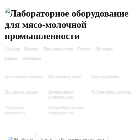
Главная
Каталог
Производители
Оплата
Доставка
Сервис
Контакты
Для анализа молока
Для анализа мяса
Для сыроделия
Для дезинфекции
Ветеринарное
Лабораторная посуда
оборудование
Расходные
Общелабораторное
материалы
оборудование
ЛАБ Молоко
Товары
Оборудование для сыроделия