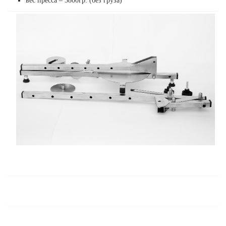
вес пресса – 3800гр. (без груза)