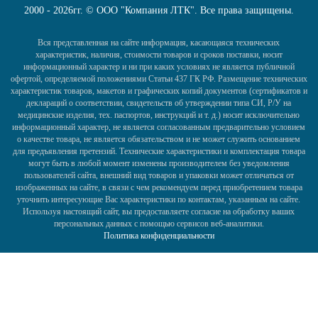
2000 - 2026гг. © ООО "Компания ЛТК". Все права защищены.
Вся представленная на сайте информация, касающаяся технических
характеристик, наличия, стоимости товаров и сроков поставки, носит
информационный характер и ни при каких условиях не является публичной
офертой, определяемой положениями Статьи 437 ГК РФ. Размещение технических
характеристик товаров, макетов и графических копий документов (сертификатов и
деклараций о соответствии, свидетельств об утверждении типа СИ, Р/У на
медицинские изделия, тех. паспортов, инструкций и т. д.) носит исключительно
информационный характер, не является согласованным предварительно условием
о качестве товара, не является обязательством и не может служить основанием
для предъявления претензий. Технические характеристики и комплектация товара
могут быть в любой момент изменены производителем без уведомления
пользователей сайта, внешний вид товаров и упаковки может отличаться от
изображенных на сайте, в связи с чем рекомендуем перед приобретением товара
уточнить интересующие Вас характеристики по контактам, указанным на сайте.
Используя настоящий сайт, вы предоставляете согласие на обработку ваших
персональных данных с помощью сервисов веб-аналитики.
Политика конфиденциальности