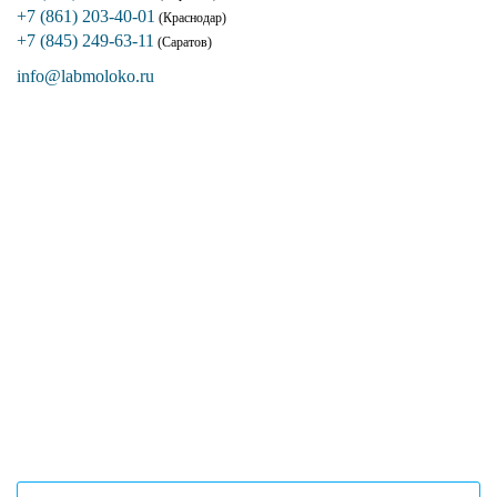
+7 (861) 203-40-01
(Краснодар)
+7 (845) 249-63-11
(Саратов)
info@labmoloko.ru
Если вы столкнулись с трудностями
поиска и подбора оборудования, наши
специалисты помогут с выбором
оптимальной комплектации.
+7 (473) 204-53-02
(Воронеж)
+7 (861) 203-40-01
(Краснодар)