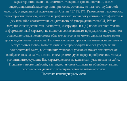
характеристик, наличия, стоимости товаров и сроков поставки, носит
информационный характер и ни при каких условиях не является публичной
офертой, определяемой положениями Статьи 437 ГК РФ. Размещение технических
характеристик товаров, макетов и графических копий документов (сертификатов и
деклараций о соответствии, свидетельств об утверждении типа СИ, Р/У на
медицинские изделия, тех. паспортов, инструкций и т. д.) носит исключительно
информационный характер, не является согласованным предварительно условием
о качестве товара, не является обязательством и не может служить основанием
для предъявления претензий. Технические характеристики и комплектация товара
могут быть в любой момент изменены производителем без уведомления
пользователей сайта, внешний вид товаров и упаковки может отличаться от
изображенных на сайте, в связи с чем рекомендуем перед приобретением товара
уточнить интересующие Вас характеристики по контактам, указанным на сайте.
Используя настоящий сайт, вы предоставляете согласие на обработку ваших
персональных данных с помощью сервисов веб-аналитики.
Политика конфиденциальности