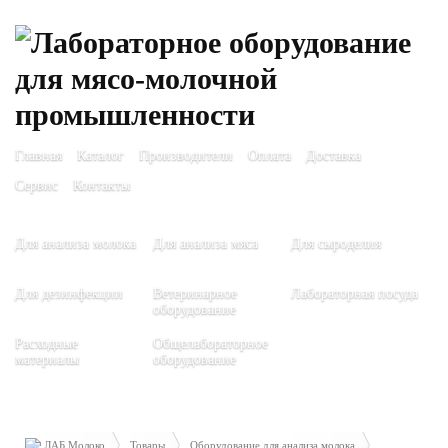
Главная
Каталог
Производители
Оплата
Доставка
Сервис
Контакты
Для анализа молока
Для анализа мяса
Для сыроделия
Для дезинфекции
Ветеринарное
Лабораторная посуда
оборудование
Расходные
Общелабораторное
материалы
оборудование
ЛАБ Молоко
Товары
Оборудование для анализа молока