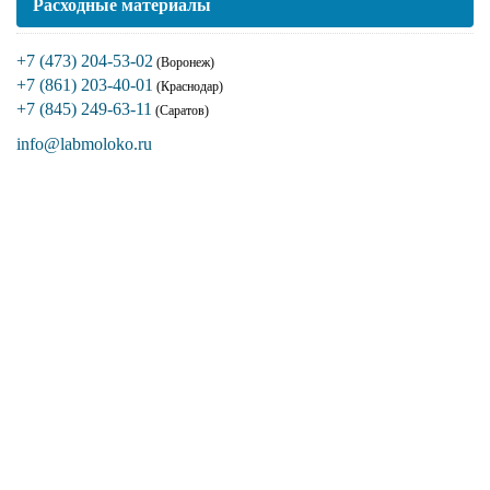
Расходные материалы
+7 (473) 204-53-02
(Воронеж)
+7 (861) 203-40-01
(Краснодар)
+7 (845) 249-63-11
(Саратов)
info@labmoloko.ru
Если вы столкнулись с трудностями
поиска и подбора оборудования, наши
специалисты помогут с выбором
оптимальной комплектации.
+7 (473) 204-53-02
(Воронеж)
+7 (861) 203-40-01
(Краснодар)