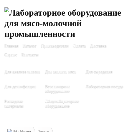
Главная
Каталог
Производители
Оплата
Доставка
Сервис
Контакты
Для анализа молока
Для анализа мяса
Для сыроделия
Для дезинфекции
Ветеринарное
Лабораторная посуда
оборудование
Расходные
Общелабораторное
материалы
оборудование
ЛАБ Молоко
Товары