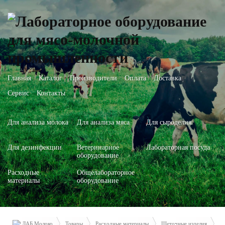
Главная
Каталог
Производители
Оплата
Доставка
Сервис
Контакты
Для анализа молока
Для анализа мяса
Для сыроделия
Для дезинфекции
Ветеринарное
Лабораторная посуда
оборудование
Расходные
Общелабораторное
материалы
оборудование
ЛАБ Молоко
Товары
Расходные материалы
Щеточные изделия