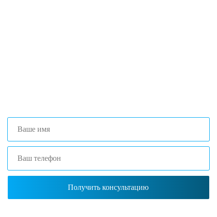
Если вы столкнулись с трудностями
поиска и подбора оборудования, наши
специалисты помогут с выбором
оптимальной комплектации.
+7 (473) 204-53-02
(Воронеж)
+7 (861) 203-40-01
(Краснодар)