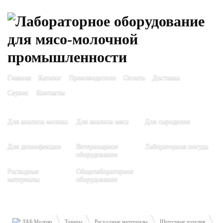
Главная
Каталог
Производители
Оплата
Доставка
Сервис
Контакты
Для анализа молока
Для анализа мяса
Для сыроделия
Для дезинфекции
Ветеринарное
Лабораторная посуда
оборудование
Расходные
Общелабораторное
материалы
оборудование
ЛАБ Молоко
Товары
Расходные материалы
Щеточные изделия