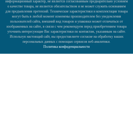
информационный характер, не является согласованным предварительно условием
о качестве товара, не является обязательством и не может служить основанием
для предъявления претензий. Технические характеристики и комплектация товара
могут быть в любой момент изменены производителем без уведомления
пользователей сайта, внешний вид товаров и упаковки может отличаться от
изображенных на сайте, в связи с чем рекомендуем перед приобретением товара
уточнить интересующие Вас характеристики по контактам, указанным на сайте.
Используя настоящий сайт, вы предоставляете согласие на обработку ваших
персональных данных с помощью сервисов веб-аналитики.
Политика конфиденциальности