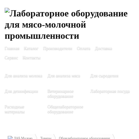
Главная
Каталог
Производители
Оплата
Доставка
Сервис
Контакты
Для анализа молока
Для анализа мяса
Для сыроделия
Для дезинфекции
Ветеринарное
Лабораторная посуда
оборудование
Расходные
Общелабораторное
материалы
оборудование
ЛАБ Молоко
Товары
Общелабораторное оборудование