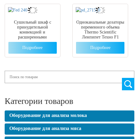
Сушильный шкаф с
Одноканальные дозаторы
принудительной
переменного объема
конвекцией и
Thermo Scientific
расширенными
Ленпипет Техно F1
функциями таймера FED
240, Binder
Подробнее
Подробнее
Search
Категории товаров
Оборудование для анализа молока
Оборудование для анализа мяса