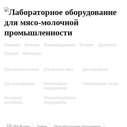
Главная
Каталог
Производители
Оплата
Доставка
Сервис
Контакты
Для анализа молока
Для анализа мяса
Для сыроделия
Для дезинфекции
Ветеринарное
Лабораторная посуда
оборудование
Расходные
Общелабораторное
материалы
оборудование
ЛАБ Молоко
Товары
Общелабораторное оборудование