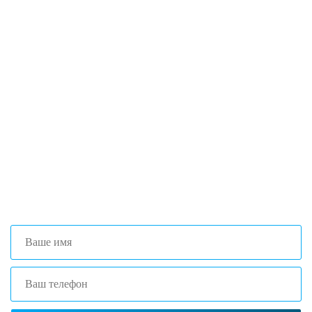
Если вы столкнулись с
трудностями поиска и подбора
оборудования, наши специалисты
помогут с выбором оптимальной
комплектации.
+7 (473) 204-53-02
(Воронеж)
+7 (861) 203-40-01
(Краснодар)