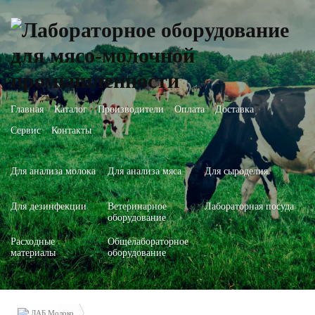
Главная
Каталог
Производители
Оплата
Доставка
Сервис
Контакты
Для анализа молока
Для анализа мяса
Для сыроделия
Для дезинфекции
Ветеринарное
Лабораторная посуда
оборудование
Расходные
Общелабораторное
материалы
оборудование
ЛАБ Молоко