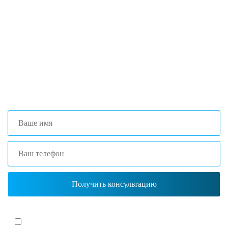
поиска и подбора оборудования, наши
специалисты помогут с выбором
оптимальной комплектации.
+7 (473) 204-53-02
(Воронеж)
+7 (861) 203-40-01
(Краснодар)
Я согласен(-на)