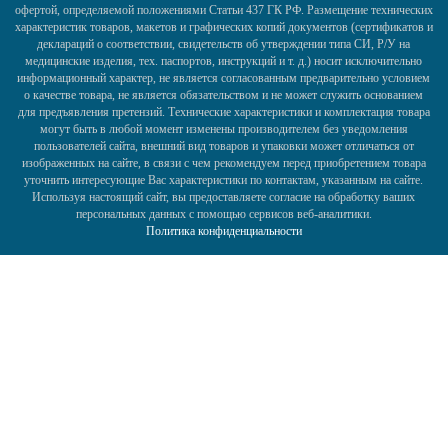
офертой, определяемой положениями Статьи 437 ГК РФ. Размещение технических
характеристик товаров, макетов и графических копий документов (сертификатов и
деклараций о соответствии, свидетельств об утверждении типа СИ, Р/У на
медицинские изделия, тех. паспортов, инструкций и т. д.) носит исключительно
информационный характер, не является согласованным предварительно условием
о качестве товара, не является обязательством и не может служить основанием
для предъявления претензий. Технические характеристики и комплектация товара
могут быть в любой момент изменены производителем без уведомления
пользователей сайта, внешний вид товаров и упаковки может отличаться от
изображенных на сайте, в связи с чем рекомендуем перед приобретением товара
уточнить интересующие Вас характеристики по контактам, указанным на сайте.
Используя настоящий сайт, вы предоставляете согласие на обработку ваших
персональных данных с помощью сервисов веб-аналитики.
Политика конфиденциальности