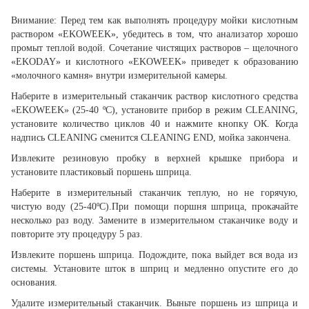
Внимание:
Перед тем как выполнять процедуру мойки кислотным
раствором «EKOWEEK», убедитесь в том, что анализатор хорошо
промыт теплой водой. Сочетание чистящих растворов – щелочного
«EKODAY» и кислотного «EKOWEEK» приведет к образованию
«молочного камня» внутри измерительной камеры.
Наберите в измерительный стаканчик раствор кислотного средства
«EKOWEEK» (25-40 ºC), установите прибор в режим CLEANING,
установите количество циклов 40 и нажмите кнопку ОК. Когда
надпись CLEANING сменится CLEANING END, мойка закончена.
Извлеките резиновую пробку в верхней крышке прибора и
установите пластиковый поршень шприца.
Наберите в измерительный стаканчик теплую, но не горячую,
чистую воду (25-40ºC).При помощи поршня шприца, прокачайте
несколько раз воду. Замените в измерительном стаканчике воду и
повторите эту процедуру 5 раз.
Извлеките поршень шприца. Подождите, пока выйдет вся вода из
системы. Установите шток в шприц и медленно опустите его до
основания.
Удалите измерительный стаканчик. Выньте поршень из шприца и