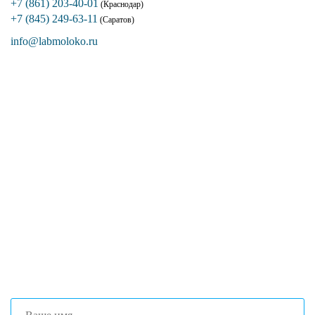
+7 (861) 203-40-01
(Краснодар)
+7 (845) 249-63-11
(Саратов)
info@labmoloko.ru
Если вы столкнулись с трудностями
поиска и подбора оборудования, наши
специалисты помогут с выбором
оптимальной комплектации.
+7 (473) 204-53-02
(Воронеж)
+7 (861) 203-40-01
(Краснодар)