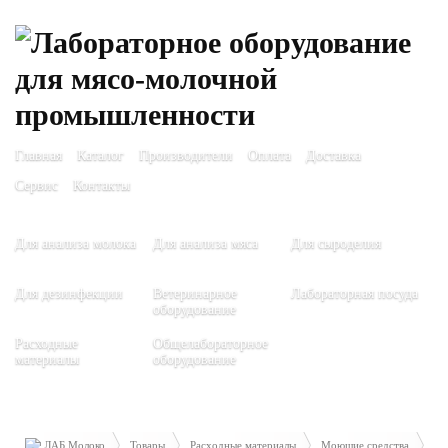
Главная
Каталог
Производители
Оплата
Доставка
Сервис
Контакты
Для анализа молока
Для анализа мяса
Для сыроделия
Для дезинфекции
Ветеринарное
Лабораторная посуда
оборудование
Расходные
Общелабораторное
материалы
оборудование
ЛАБ Молоко
Товары
Расходные материалы
Моющие средства