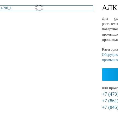
АЛК
Для уда
растител
поверх
промышл
производс
Категори
Оборудов
промышл
или проко
+7 (473
+7 (861
+7 (845