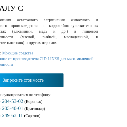
АЛУ С
ления остаточного загрязнения животного и
ьного происхождения на коррозийно-чувствительных
ностях (алюминий, медь и др.) в пищевой
енности (мясной, рыбной, маслодельной, в
тве напитков) и других отраслях.
я:
Моющие средства
ание от производителя CID LINES для мясо-молочной
енности
Запросить стоимость
нсультироваться по телефону:
) 204-53-02
(Воронеж)
) 203-40-01
(Краснодар)
) 249-63-11
(Саратов)