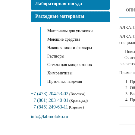
Лабораторная посуда
ОПИ
Расходные материалы
АЛКАЛУ 
Материалы для упаковки
АЛКАЛУ 
Моющие средства
специал
Наконечники и фильтры
– Повыш
Растворы
– Очист
являетс
Стекла для микроскопов
Примене
Химреактивы
Щеточные изделия
Пр
Об
+7 (473) 204-53-02
Вы
(Воронеж)
Пр
+7 (861) 203-40-01
(Краснодар)
+7 (845) 249-63-11
(Саратов)
info@labmoloko.ru