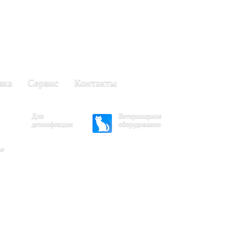
+7 (861) 203-40-01
(Краснодар)
249-63-11
+7 (845)
(Саратов)
вка
Сервис
Контакты
Для
Ветеринарное
дезинфекции
оборудование
ое