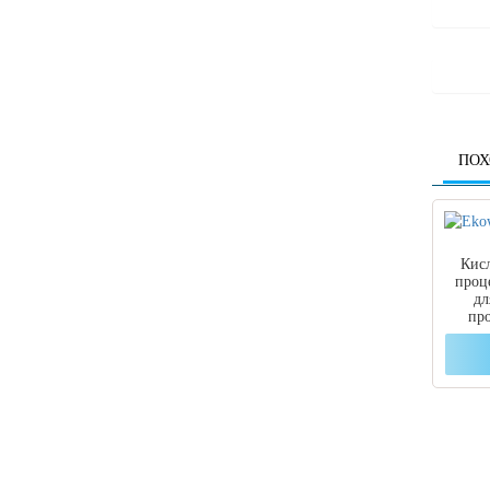
ПОХ
Кисл
про
дл
пр
анал