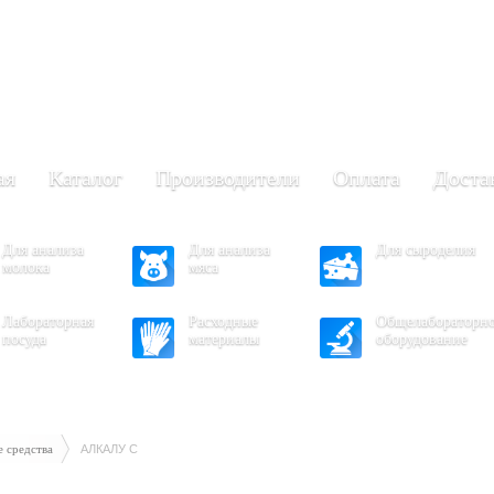
+7 (473) 204-53-02
(Воронеж)
.30 - 17.30
- 16.30
ая
Каталог
Производители
Оплата
Доста
Для анализа
Для анализа
Для сыроделия
молока
мяса
Лабораторная
Расходные
Общелабораторн
посуда
материалы
оборудование
 средства
АЛКАЛУ С