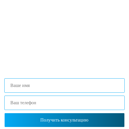
Если вы столкнулись с трудностями
поиска и подбора оборудования, наши
специалисты помогут с выбором
оптимальной комплектации.
+7 (473) 204-53-02
(Воронеж)
+7 (861) 203-40-01
(Краснодар)