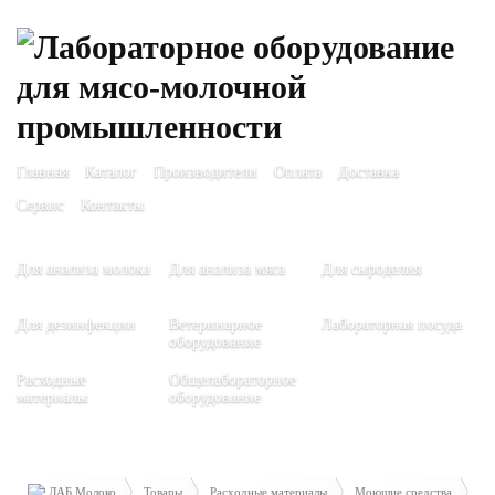
Главная
Каталог
Производители
Оплата
Доставка
Сервис
Контакты
Для анализа молока
Для анализа мяса
Для сыроделия
Для дезинфекции
Ветеринарное
Лабораторная посуда
оборудование
Расходные
Общелабораторное
материалы
оборудование
ЛАБ Молоко
Товары
Расходные материалы
Моющие средства