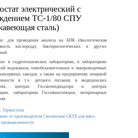
остат электрический с
ждением ТС-1/80 СПУ
жавеющая сталь)
ние:
для проведения анализа на БПК (биологическая
емость кислорода), бактериологических и других
аний
ие:
в гидротехнических лабораториях, в лабораториях
тий водоканала, пивобезалкогольных и ликероводочных
 консервных заводов, а также на предприятиях пищевой
енности в т.ч. детского питания, в медицинских
ниях, центрах Госсанэпиднадзора и центрах
ации, лабораториях Госсеминспекции, ветеринарных
иях
я:
Термостаты
ание от производителя Смоленское СКТБ для мясо-
 промышленности