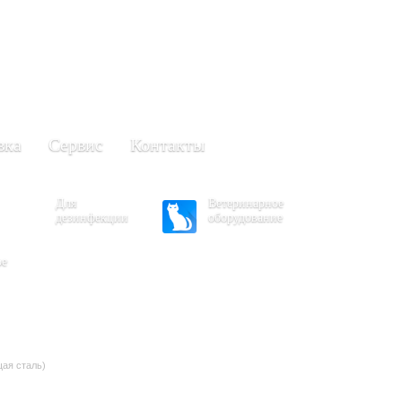
+7 (861) 203-40-01
(Краснодар)
249-63-11
+7 (845)
(Саратов)
вка
Сервис
Контакты
Для
Ветеринарное
дезинфекции
оборудование
ое
ая сталь)