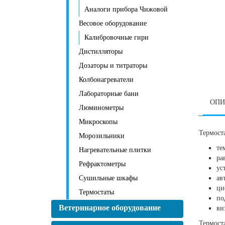
Аналоги прибора Чижовой
Весовое оборудование
Калибровочные гири
Дистилляторы
Дозаторы и титраторы
Колбонагреватели
Лабораторные бани
ОПИ
Люминометры
Микроскопы
Термост
Морозильники
те
Нагревательные плитки
ра
Рефрактометры
ус
Сушильные шкафы
ав
ци
Термостаты
по
Ветеринарное оборудование
ви
Термост