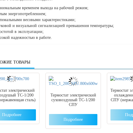
нимальным временем выхода на рабочий режим;
лым энергопотреблением;
тимальными весовыми характеристиками;
уковой и визуальной сигнализацией превышения температуры;
остотой в эксплуатации;
сокой надежностью в работе.
ОЖИЕ ТОВАРЫ
стат электрический
Термостат э
воздушый ТС-1/200
Термостат электрический
охлаждени
нержавеющая сталь)
суховоздушый ТС-1/200
СПУ (нержа
СПУ
Подробнее
Под
Подробнее