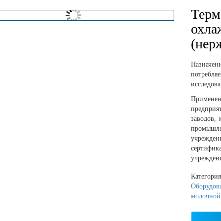
Терм
охла
(нер
Назначе
потребля
исследов
Применен
предприя
заводов,
промышл
учрежде
сертифик
учрежден
Категори
Оборудов
молочной