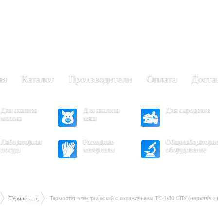
+7 (473) 204-53-02
(Воронеж)
.30 - 17.30
- 16.30
ая
Каталог
Производители
Оплата
Доста
Для анализа
Для анализа
Для сыроделия
молока
мяса
Лабораторная
Расходные
Общелабораторн
посуда
материалы
оборудование
Термостаты
Термостат электрический с охлаждением ТС-1/80 СПУ (нержавеющ