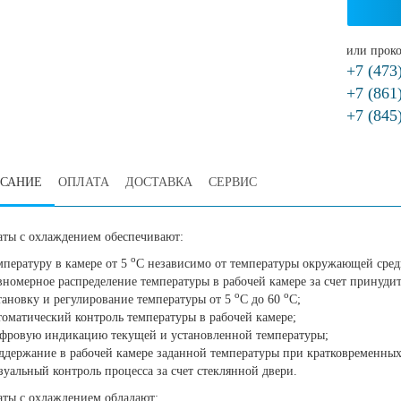
или проко
+7 (473
+7 (861
+7 (845
САНИЕ
ОПЛАТА
ДОСТАВКА
СЕРВИС
аты с охлаждением обеспечивают:
о
мпературу в камере от 5
С независимо от температуры окружающей сред
вномерное распределение температуры в рабочей камере за счет принуди
о
о
тановку и регулирование температуры от 5
С до 60
С;
томатический контроль температуры в рабочей камере;
фровую индикацию текущей и установленной температуры;
ддержание в рабочей камере заданной температуры при кратковременных
зуальный контроль процесса за счет стеклянной двери.
аты с охлаждением обладают: