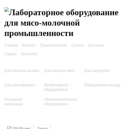
Главная
Каталог
Производители
Оплата
Доставка
Сервис
Контакты
Для анализа молока
Для анализа мяса
Для сыроделия
Для дезинфекции
Ветеринарное
Лабораторная посуда
оборудование
Расходные
Общелабораторное
материалы
оборудование
ЛАБ Молоко
Товары