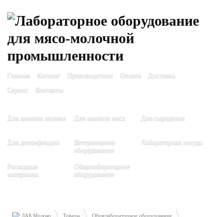
Главная
Каталог
Производители
Оплата
Доставка
Сервис
Контакты
Для анализа молока
Для анализа мяса
Для сыроделия
Для дезинфекции
Ветеринарное
Лабораторная посуда
оборудование
Расходные
Общелабораторное
материалы
оборудование
ЛАБ Молоко
Товары
Общелабораторное оборудование