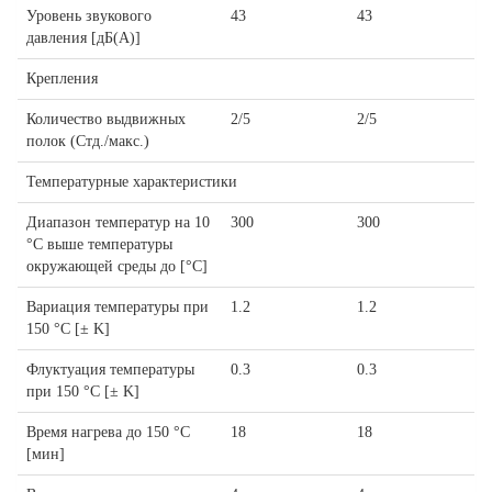
Уровень звукового
43
43
давления [дБ(А)]
Крепления
Количество выдвижных
2/5
2/5
полок (Стд./макс.)
Температурные характеристики
Диапазон температур на 10
300
300
°C выше температуры
окружающей среды до [°C]
Вариация температуры при
1.2
1.2
150 °C [± K]
Флуктуация температуры
0.3
0.3
при 150 °C [± K]
Время нагрева до 150 °C
18
18
[мин]