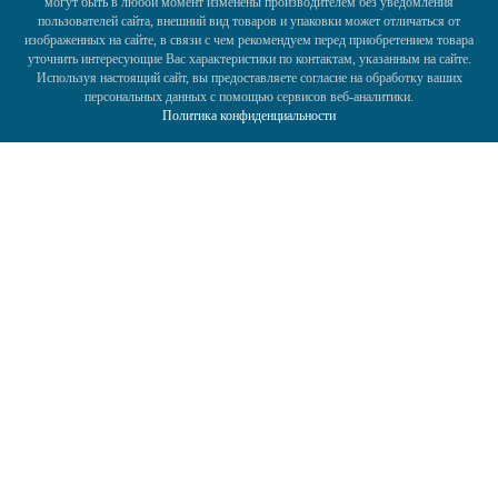
могут быть в любой момент изменены производителем без уведомления
пользователей сайта, внешний вид товаров и упаковки может отличаться от
изображенных на сайте, в связи с чем рекомендуем перед приобретением товара
уточнить интересующие Вас характеристики по контактам, указанным на сайте.
Используя настоящий сайт, вы предоставляете согласие на обработку ваших
персональных данных с помощью сервисов веб-аналитики.
Политика конфиденциальности