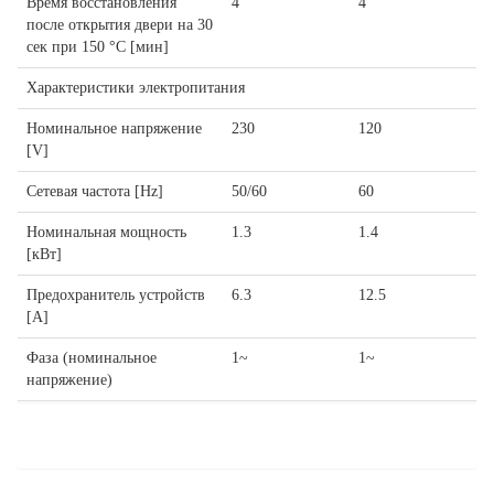
Время восстановления
4
4
после открытия двери на 30
сек при 150 °C [мин]
Характеристики электропитания
Номинальное напряжение
230
120
[V]
Сетевая частота [Hz]
50/60
60
Номинальная мощность
1.3
1.4
[кВт]
Предохранитель устройств
6.3
12.5
[A]
Фаза (номинальное
1~
1~
напряжение)