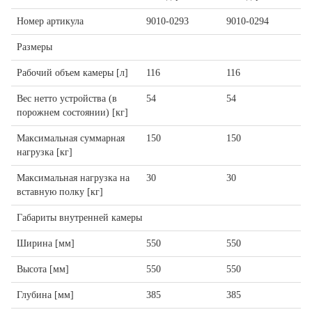
Номер артикула
9010-0293
9010-0294
Размеры
Рабочий объем камеры [л]
116
116
Вес нетто устройства (в
54
54
порожнем состоянии) [кг]
Максимальная суммарная
150
150
нагрузка [кг]
Максимальная нагрузка на
30
30
вставную полку [кг]
Габариты внутренней камеры
Ширина [мм]
550
550
Высота [мм]
550
550
Глубина [мм]
385
385