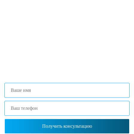
Если вы столкнулись с трудностями
поиска и подбора оборудования, наши
специалисты помогут с выбором
оптимальной комплектации.
+7 (473) 204-53-02
(Воронеж)
+7 (861) 203-40-01
(Краснодар)