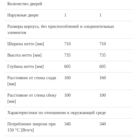
Количество дверей
Наружные двери
1
1
Размеры корпуса, без приспособлений и соединительных
элементов
Ширина нетто [мм]
710
710
Высота нетто [мм]
735
735
Глубина нетто [мм]
605
605
Расстояние от стены сзади
160
160
[мм]
Расстояние от стены сбоку
100
100
[мм]
Характеристики по отношению к окружающей среде
Потребление энергии при
340
340
150 °C [Втч/ч]