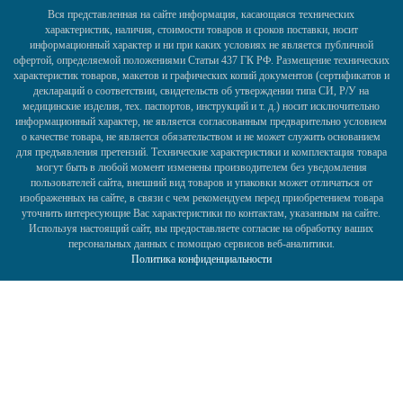
Вся представленная на сайте информация, касающаяся технических
характеристик, наличия, стоимости товаров и сроков поставки, носит
информационный характер и ни при каких условиях не является публичной
офертой, определяемой положениями Статьи 437 ГК РФ. Размещение технических
характеристик товаров, макетов и графических копий документов (сертификатов и
деклараций о соответствии, свидетельств об утверждении типа СИ, Р/У на
медицинские изделия, тех. паспортов, инструкций и т. д.) носит исключительно
информационный характер, не является согласованным предварительно условием
о качестве товара, не является обязательством и не может служить основанием
для предъявления претензий. Технические характеристики и комплектация товара
могут быть в любой момент изменены производителем без уведомления
пользователей сайта, внешний вид товаров и упаковки может отличаться от
изображенных на сайте, в связи с чем рекомендуем перед приобретением товара
уточнить интересующие Вас характеристики по контактам, указанным на сайте.
Используя настоящий сайт, вы предоставляете согласие на обработку ваших
персональных данных с помощью сервисов веб-аналитики.
Политика конфиденциальности