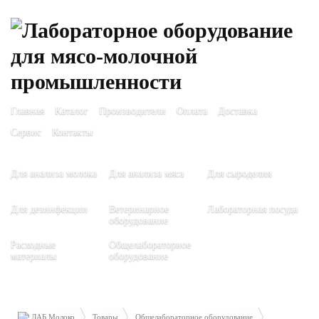
Главная
Каталог
Производители
Оплата
Доставка
Сервис
Контакты
Для анализа молока
Для анализа мяса
Для сыроделия
Для дезинфекции
Ветеринарное
Лабораторная посуда
оборудование
Расходные
Общелабораторное
материалы
оборудование
ЛАБ Молоко
Товары
Общелабораторное оборудование