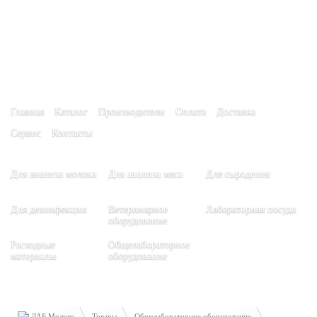
Главная
Каталог
Производители
Оплата
Доставка
Сервис
Контакты
Для анализа молока
Для анализа мяса
Для сыроделия
Для дезинфекции
Ветеринарное
Лабораторная посуда
оборудование
Расходные
Общелабораторное
материалы
оборудование
ЛАБ Молоко
Товары
Общелабораторное оборудование