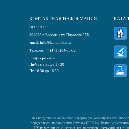
КОНТАКТНАЯ ИНФОРМАЦИЯ
КАТА
ООО "ЛТК"
394038
г.
Воронеж
ул. Пирогова 87Б
email:
info@labmoloko.ru
Телефон:
+7 (473) 204-53-02
График работы:
Пн-Чт с 8.30 до 17.30
Пт с 8.30 до 16.30
Вся представленная на сайте информация, касающаяся технических
определяемой положениями Статьи 437 ГК РФ. Размещение техничес
Р/У на медицинские изделия, тех. паспортов, инструкций и т. д.