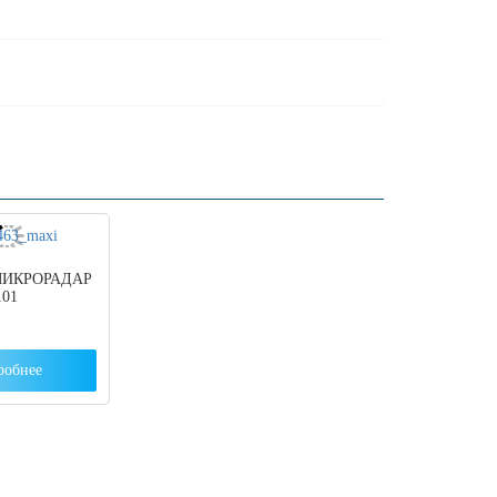
 МИКРОРАДАР
101
робнее