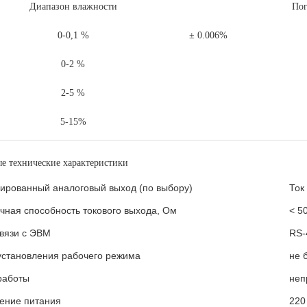
Диапазон влажности
Пог
0-0,1 %
± 0.006%
0-2 %
2-5 %
5-15%
е технические характеристики
ированный аналоговый выход (по выбору)
Ток 
чная способность токового выхода, Ом
< 5
вязи с ЭВМ
RS-
установления рабочего режима
не 
работы
неп
ение питания
220