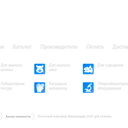
+7 (473) 204-53-02
(Воронеж)
.30 - 17.30
- 16.30
ая
Каталог
Производители
Оплата
Доста
Для анализа
Для анализа
Для сыроделия
молока
мяса
Лабораторная
Расходные
Общелабораторн
посуда
материалы
оборудование
Анализ влажности
Поточный влагомер Микрорадар 114P для козеина