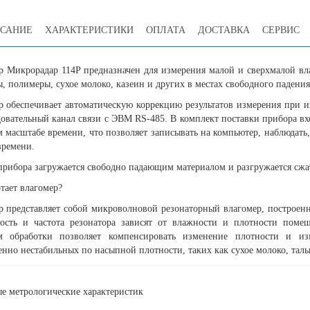
САНИЕ
ХАРАКТЕРИСТИКИ
ОПЛАТА
ДОСТАВКА
СЕРВИС
р Микрорадар 114P предназначен для измерения малой и сверхмалой вла
, полимеры, сухое молоко, казеин и других в местах свободного падения
р обеспечивает автоматическую коррекцию результатов измерения при 
довательный канал связи с ЭВМ RS-485. В комплект поставки прибора в
м масштабе времени, что позволяет записывать на компьютер, наблюдать
времени.
прибора загружается свободно падающим материалом и разгружается сжа
тает влагомер?
р представляет собой микроволновой резонаторный влагомер, построенн
ость и частота резонатора зависят от влажности и плотности поме
м обработки позволяет компенсировать изменение плотности и из
нно нестабильных по насыпной плотности, таких как сухое молоко, таль
е метрологические характеристик