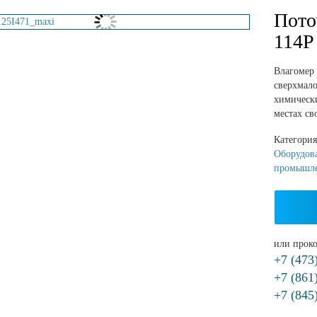
Пото
114P
Влагомер
сверхмал
химически
местах св
Категори
Оборудов
промышл
или проко
+7 (473
+7 (861
+7 (845