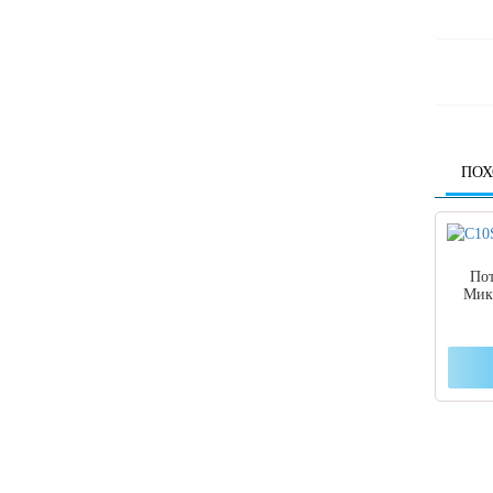
ПОХ
По
Мик