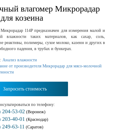
чный влагомер Микрорадар
 для козеина
 Микрорадар 114P предназначен для измерения малой и
ой влажности таких материалов, как сахар, соль,
е реактивы, полимеры, сухое молоко, казеин и других в
ободного падения, в трубах и бункерах.
я:
Анализ влажности
ание от производителя Микрорадар для мясо-молочной
енности
Запросить стоимость
нсультироваться по телефону:
) 204-53-02
(Воронеж)
) 203-40-01
(Краснодар)
) 249-63-11
(Саратов)