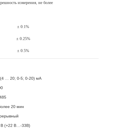
решность измерения, не более
± 0.1%
± 0.25%
± 0.5%
(4 … 20; 0-5; 0-20) мА
00
485
более 20 мин
рерывный
 В (+22 В…-33В)