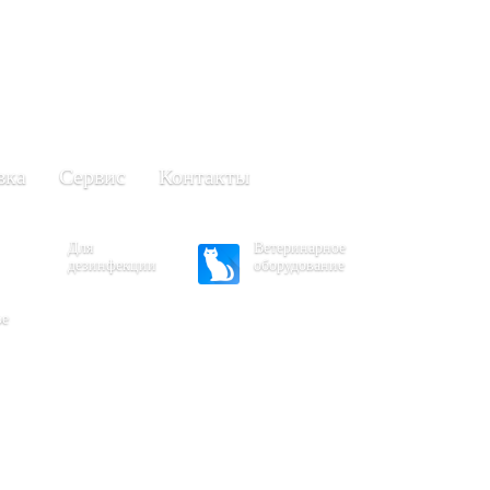
+7 (861) 203-40-01
(Краснодар)
249-63-11
+7 (845)
(Саратов)
вка
Сервис
Контакты
Для
Ветеринарное
дезинфекции
оборудование
ое