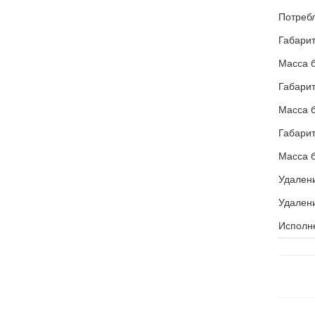
Потреб
Габарит
Масса 
Габарит
Масса б
Габарит
Масса б
Удалени
Удален
Исполне