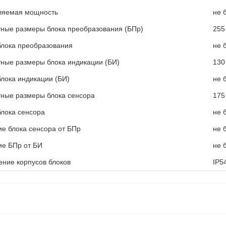
ляемая мощность
не 
ные размеры блока преобразования (БПр)
255
блока преобразования
не б
ные размеры блока индикации (БИ)
130
лока индикации (БИ)
не б
ные размеры блока сенсора
175
лока сенсора
не б
е блока сенсора от БПр
не 
ие БПр от БИ
не 
ние корпусов блоков
IP5