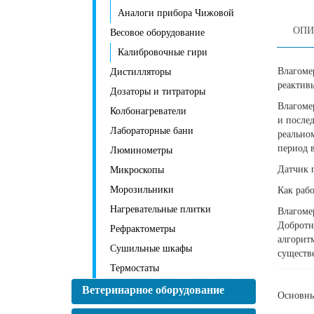
Аналоги прибора Чижовой
ОПИ
Весовое оборудование
Калибровочные гири
Влагоме
Дистилляторы
реактивы
Дозаторы и титраторы
Влагоме
Колбонагреватели
и после
Лабораторные бани
реально
период 
Люминометры
Датчик 
Микроскопы
Морозильники
Как рабо
Нагревательные плитки
Влагоме
Добротн
Рефрактометры
алгорит
Сушильные шкафы
существе
Термостаты
Ветеринарное оборудование
Основны