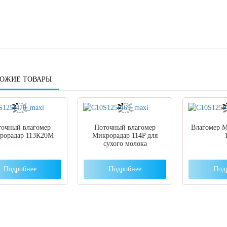
ОЖИЕ ТОВАРЫ
точный влагомер
Поточный влагомер
Влагомер
рорадар 113К20M
Микрорадар 114P для
сухого молока
Подробнее
Подробнее
Под