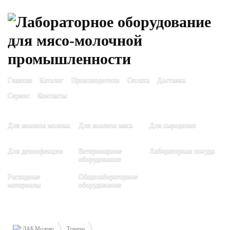
Главная
Каталог
Производители
Оплата
Доставка
Сервис
Контакты
Для анализа молока
Для анализа мяса
Для сыроделия
Для дезинфекции
Ветеринарное
Лабораторная посуда
оборудование
Расходные
Общелабораторное
материалы
оборудование
ЛАБ Молоко
Товары