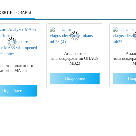
ОЖИЕ ТОВАРЫ
Анализатор
Анал
влагосодержания OHAUS
влагосоде
MB23
M
изатор влажности
artorius МА-35
Подробнее
Под
Подробнее