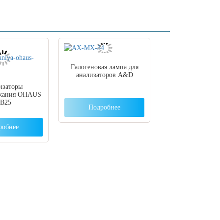
Галогеновая лампа для
анализаторов A&D
изаторы
ржания OHAUS
B25
Подробнее
робнее