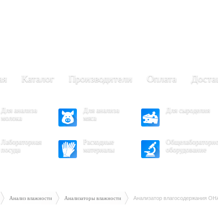
+7 (473) 204-53-02
(Воронеж)
.30 - 17.30
- 16.30
ая
Каталог
Производители
Оплата
Доста
Для анализа
Для анализа
Для сыроделия
молока
мяса
Лабораторная
Расходные
Общелабораторн
посуда
материалы
оборудование
Анализ влажности
Анализаторы влажности
Анализатор влагосодержания O