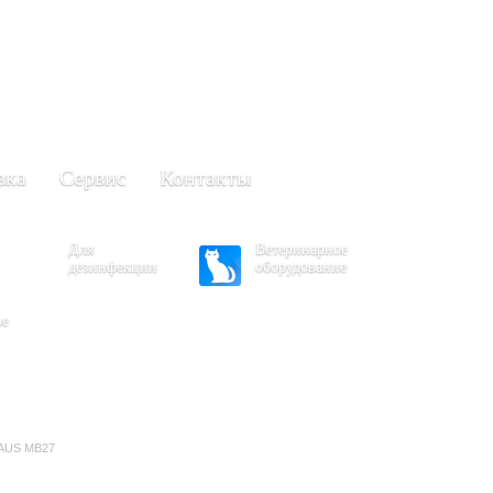
+7 (861) 203-40-01
(Краснодар)
249-63-11
+7 (845)
(Саратов)
вка
Сервис
Контакты
Для
Ветеринарное
дезинфекции
оборудование
ое
HAUS MB27