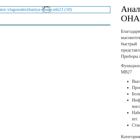
Анал
OHA
Благода
высокото
быстрый 
предста
Приборы 
Функцион
MB27
Выс
Про
Бол
Инф
мас
Наб
шт.
Ста
Категори