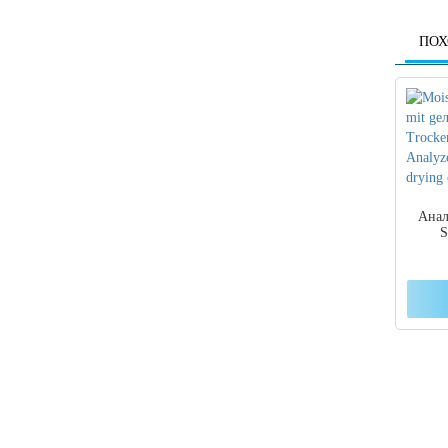
ПОХ
Анал
S