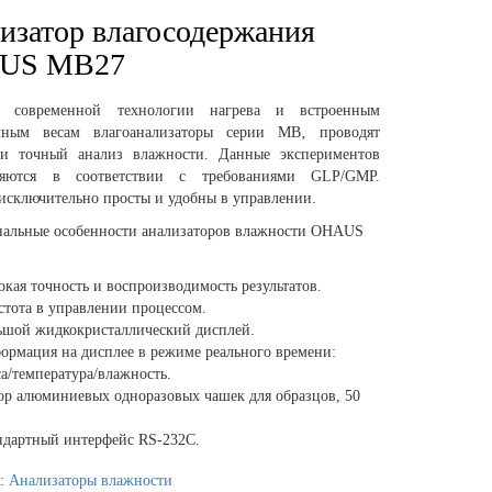
изатор влагосодержания
US MB27
ря современной технологии нагрева и встроенным
чным весам влагоанализаторы серии MB‚ проводят
и точный анализ влажности. Данные экспериментов
вляются в соответствии с требованиями GLP/GMP.
исключительно просты и удобны в управлении.
альные особенности
анализато
ров влажности
OHAUS
окая точность и воспроизводимость результатов.
стота в управлении процессом.
ьшой жидкокристаллический дисплей.
ормация на дисплее в режиме реального времени:
са/температура/влажность.
ор алюминиевых одноразовых чашек для образцов, 50
ндартный интерфейс RS-232С.
я:
Анализаторы влажности