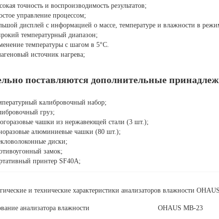
сокая точность и воспроизводимость результатов;
остое управление процессом;
льшой дисплей с информацией о массе, температуре и влажности в режи
рокий температурный диапазон;
менение температуры с шагом в 5°С.
лагеновый источник нагрева;
ельно поставляются дополнительные принадлеж
мпературный калибровочный набор;
либровочный груз;
огоразовые чашки из нержавеющей стали (3 шт.);
норазовые алюминиевые чашки (80 шт.);
екловолоконные диски;
отивоугонный замок;
ртативный принтер SF40A;
гические и технические характеристики анализаторов влажности
OHAUS 
вание анализатора влажности
OHAUS MB-23