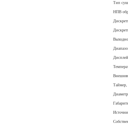
Тип су
НПВ обр
Дискрет
Дискрет
Выходно
Диапазо
Диспле
Темпера
Внешняя
Таймер,
Диаметр
Габарит
Источни
Собствен