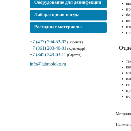
Оборудование для дезинфекции
вы
пр
Лабораторная посуда
бо
ши
Расходные материалы
из
га
+7 (473) 204-53-02
(Воронеж)
Отд
+7 (861) 203-40-01
(Краснодар)
+7 (845) 249-63-11
(Саратов)
те
info@labmoloko.ru
ка
мн
од
ст
пр
по
Метроло
Наимено