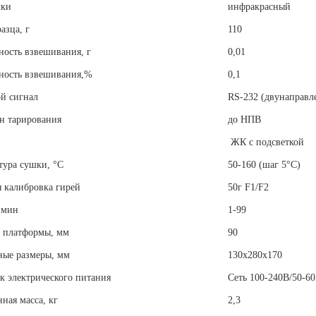
шки
инфракрасный
азца, г
110
ность взвешивания, г
0,01
ность взвешивания,%
0,1
й сигнал
RS-232 (двунаправл
н тарирования
до НПВ
й
ЖК с подсветкой
тура сушки, °С
50-160 (шаг 5°С)
 калибровка гирей
50г F1/F2
 мин
1-99
 платформы, мм
90
ные размеры, мм
130х280х170
к электрического питания
Сеть 100-240В/50-6
ная масса, кг
2,3