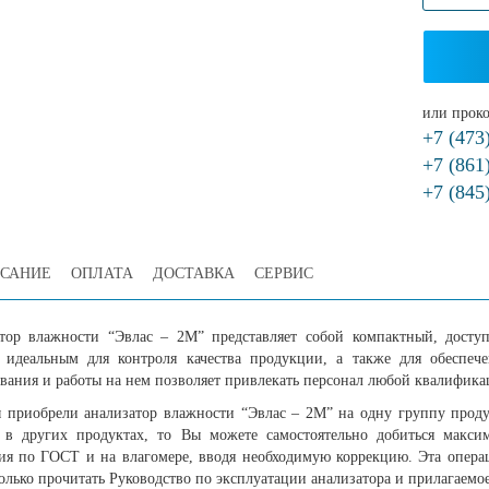
или проко
+7 (473
+7 (861
+7 (845
САНИЕ
ОПЛАТА
ДОСТАВКА
СЕРВИС
тор влажности “Эвлас – 2М” представляет собой компактный, досту
я идеальным для контроля качества продукции, а также для обеспеч
вания и работы на нем позволяет привлекать персонал любой квалифика
 приобрели анализатор влажности “Эвлас – 2М” на одну группу продук
 в других продуктах, то Вы можете самостоятельно добиться максим
ия по ГОСТ и на влагомере, вводя необходимую коррекцию. Эта операц
олько прочитать Руководство по эксплуатации анализатора и прилагаемо