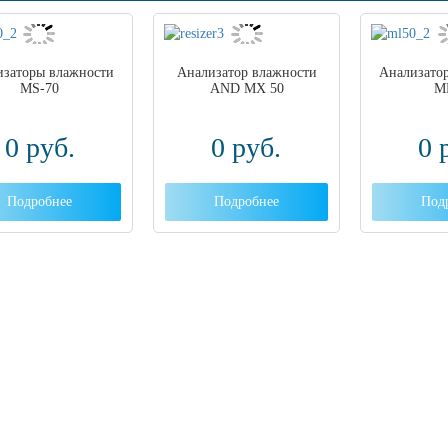
изаторы влажности
Анализатор влажности
Анализато
MS-70
AND MX 50
M
0
руб.
0
руб.
0
Подробнее
Подробнее
Под
 вы столкнулись с трудностями поиска и
ора оборудования, наши специалисты помог
ром оптимальной комплектации.