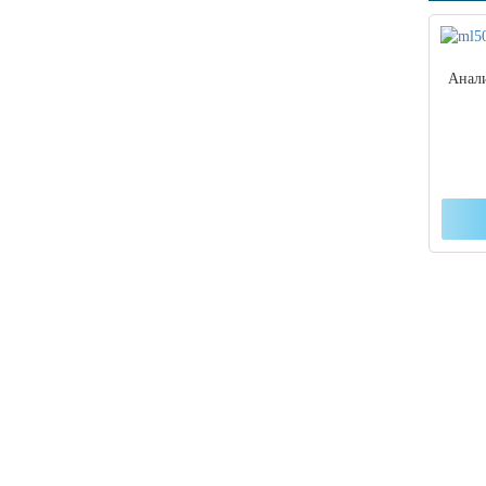
Анал
Если
подб
выбо