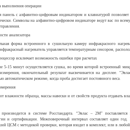
а выполнения операции
я панель с алфавитно-цифровым индикатором и клавиатурой позволяет 
ически. Символы на алфавитно-цифровом индикаторе ведут вас по всему
управления.
ости анализатора
льная форма встроенного в сушильную камеру инфракрасного нагрева
Инфракрасный нагреватель управляется температурным сенсором, располо
оцессор исключает возможность ошибки при расчетах
ие 5-15 минут осуществляется сушка, во время которой встроенный мик
измерения, окончательный результат высвечивается на дисплее. “Эвл
ю автоматическом режиме, когда проба достигает постоянного веса.
змерения
от влажности образца, массы навески и от свойств продукта отдавать вл
 производится в системе Росстандарта. “Эвлас – 2М” поставляетс
гии и сертификации. Межповерочный интервал составляет один год. 
ий ЦСМ с методикой проверки, которая входит в комплект, или в любой