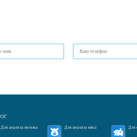
3) 204-53-02
(Воронеж)
1) 203-40-01
(Краснодар)
огласен(-на)
с политикой обработки персональных данных
ЛОГ
Для анализа молока
Для анализа мяса
Для 