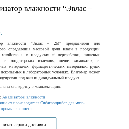
изатор влажности “Эвлас –
.
тор влажности “Эвлас – 2М” предназначен для
ного определения массовой доли влаги в продукции
о хозяйства и в продуктах её переработки, пищевых
х и кондитерских изделиях, почве, химикатах, и
ьных материалах, фармацевтических материалах, рудах
 ископаемых в лабораторных условиях. Влагомер может
радуирован под ваш индивидуальный продукт.
ана за стандартную комплектацию.
я:
Анализаторы влажности
ние от производителя Сибагроприбор для мясо-
 промышленности
cчитать сроки доставки