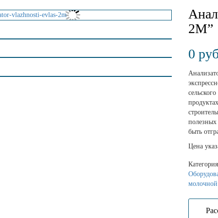
Анал
2М”
0
руб
Анализа
экспресс
сельског
продукта
строител
полезных
быть отг
Цена указ
Категори
Оборудова
молочной
Рас