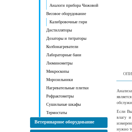
Аналоги прибора Чижовой
Весовое оборудование
Калибровочные гири
Дистилляторы
Дозаторы и титраторы
Колбонагреватели
Лабораторные бани
Люминометры
Микроскопы
ОПИ
Морозильники
Нагревательные плитки
Анализа
Рефрактометры
являетс
обслужи
Сушильные шкафы
Если Вы
Термостаты
влагу и
Ветеринарное оборудование
измерен
нужно т