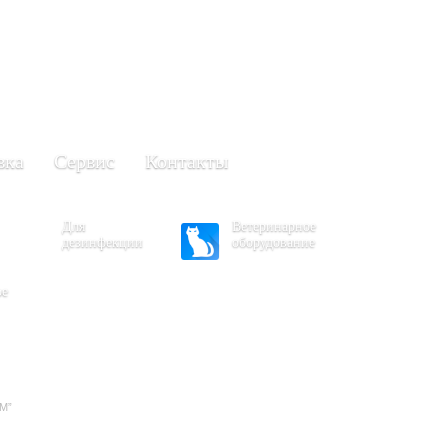
+7 (861) 203-40-01
(Краснодар)
249-63-11
+7 (845)
(Саратов)
вка
Сервис
Контакты
Для
Ветеринарное
дезинфекции
оборудование
ое
2М”