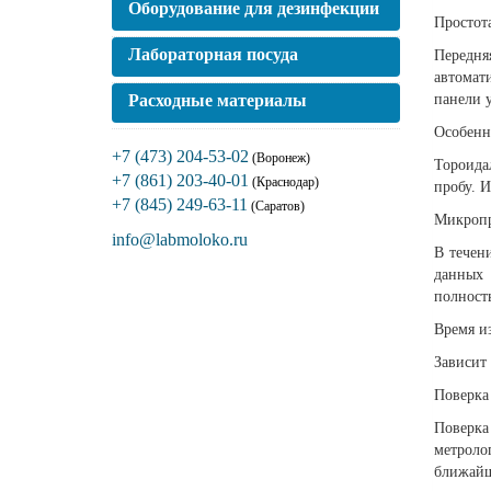
Оборудование для дезинфекции
Простот
Лабораторная посуда
Передня
автомат
Расходные материалы
панели 
Особенн
+7 (473) 204-53-02
(Воронеж)
Тороида
+7 (861) 203-40-01
(Краснодар)
пробу. 
+7 (845) 249-63-11
(Саратов)
Микропр
info@labmoloko.ru
В течен
данных 
полность
Время и
Зависит 
Поверка
Поверка
метроло
ближайш