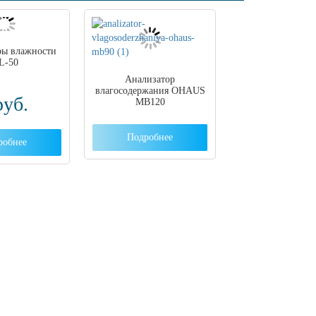
ры влажности
L-50
Анализатор
влагосодержания OHAUS
руб.
MB120
Подробнее
робнее
ут с