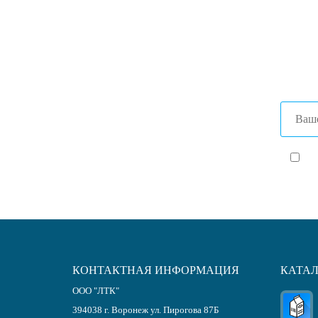
+7 (47
+7 (86
Я с
КОНТАКТНАЯ ИНФОРМАЦИЯ
КАТА
ООО "ЛТК"
394038
г.
Воронеж
ул. Пирогова 87Б