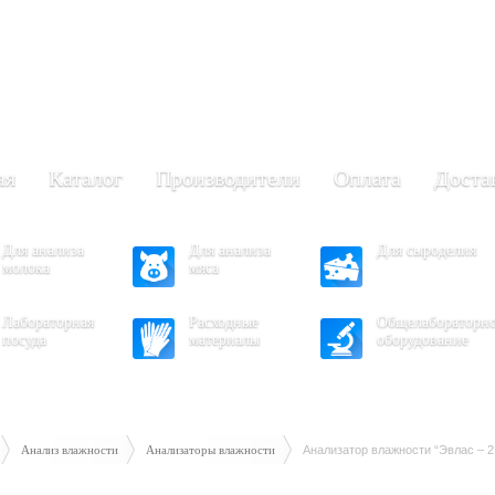
+7 (473) 204-53-02
(Воронеж)
.30 - 17.30
- 16.30
ая
Каталог
Производители
Оплата
Доста
Для анализа
Для анализа
Для сыроделия
молока
мяса
Лабораторная
Расходные
Общелабораторн
посуда
материалы
оборудование
Анализ влажности
Анализаторы влажности
Анализатор влажности “Эвлас – 