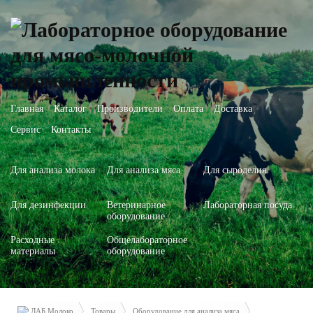
Главная
Каталог
Производители
Оплата
Доставка
Сервис
Контакты
Для анализа молока
Для анализа мяса
Для сыроделия
Для дезинфекции
Ветеринарное
Лабораторная посуда
оборудование
Расходные
Общелабораторное
материалы
оборудование
ЛАБ Молоко
Товары
Оборудование для анализа мяса