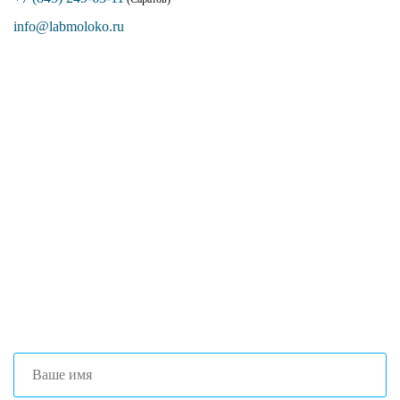
info@labmoloko.ru
Если вы столкнулись с трудностями
поиска и подбора оборудования, наши
специалисты помогут с выбором
оптимальной комплектации.
+7 (473) 204-53-02
(Воронеж)
+7 (861) 203-40-01
(Краснодар)