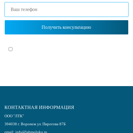
Я согласен(-на)
с политикой обработки персональных данных
КОНТАКТНАЯ ИНФОРМАЦИЯ
ООО "ЛТК"
394038
г.
Воронеж
ул. Пирогова 87Б
email:
info@labmoloko.ru